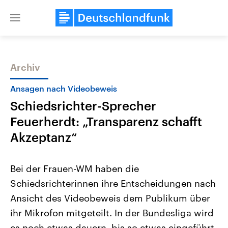
Close
menu
Archiv
Themen
Ansagen nach Videobeweis
Schiedsrichter-Sprecher
Feuerherdt: „Transparenz schafft
Akzeptanz“
Bei der Frauen-WM haben die
Landtagswahl Sachsen-Anhalt
USA
Schiedsrichterinnen ihre Entscheidungen nach
2026
Aktuelle Beiträge, Analys
Alle Informationen
Hintergründe
Ansicht des Videobeweis dem Publikum über
Sachsen-Anhalt wählt am 6.
Wirtschaftlich und militäri
September 2026 einen neuen
gehören die Vereinigten S
ihr Mikrofon mitgeteilt. In der Bundesliga wird
Landtag. Seit 2021 wird das
den mächtigsten Ländern 
Bundesland von einer Koalition aus
es noch etwas dauern, bis so etwas eingeführt
mit großem Einfluss auf d