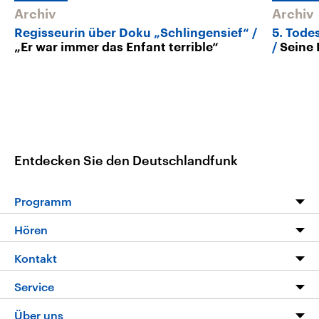
Archiv
Archiv
Regisseurin über Doku „Schlingensief“
5. Tode
„Er war immer das Enfant terrible“
Seine 
Entdecken Sie den Deutschlandfunk
Programm
Programm
Hören
Alle Sendungen
Livestream
Kontakt
Die Nachrichten
Audios
Hörerservice
Service
Nachrichtenleicht
Podcasts
Social Media
FAQ
Über uns
Neue Beiträge auf dlf.de