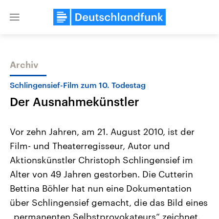
Close
menu
Archiv
Themen
Schlingensief-Film zum 10. Todestag
Der Ausnahmekünstler
Vor zehn Jahren, am 21. August 2010, ist der
Film- und Theaterregisseur, Autor und
Aktionskünstler Christoph Schlingensief im
Landtagswahl Sachsen-Anhalt
USA
Alter von 49 Jahren gestorben. Die Cutterin
2026
Aktuelle Beiträge, Analys
Alle Informationen
Bettina Böhler hat nun eine Dokumentation
Hintergründe
Sachsen-Anhalt wählt am 6.
Wirtschaftlich und militäri
über Schlingensief gemacht, die das Bild eines
September 2026 einen neuen
gehören die Vereinigten S
Landtag. Seit 2021 wird das
den mächtigsten Ländern 
„permanenten Selbstprovokateurs“ zeichnet.
Bundesland von einer Koalition aus
mit großem Einfluss auf d