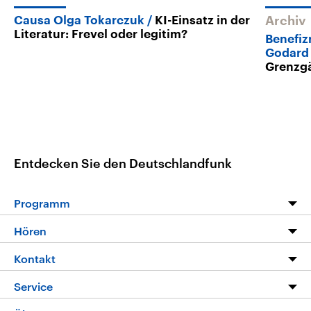
Causa Olga Tokarczuk
KI-Einsatz in der
Archiv
Literatur: Frevel oder legitim?
Benefiz
Godard 
Grenzg
Entdecken Sie den Deutschlandfunk
Programm
Programm
Hören
Alle Sendungen
Livestream
Kontakt
Die Nachrichten
Audios
Hörerservice
Service
Nachrichtenleicht
Podcasts
Social Media
FAQ