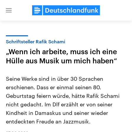
Close
menu
Schriftsteller Rafik Schami
Themen
„Wenn ich arbeite, muss ich eine
Hülle aus Musik um mich haben“
Seine Werke sind in über 30 Sprachen
erschienen. Dass er einmal seinen 80.
Geburtstag feiern würde, hätte Rafik Schami
Landtagswahl Sachsen-Anhalt
USA
nicht gedacht. Im Dlf erzählt er von seiner
2026
Aktuelle Beiträge, Analys
Kindheit in Damaskus und seiner wieder
Alle Informationen
Hintergründe
Sachsen-Anhalt wählt am 6.
Wirtschaftlich und militäri
entdeckten Freude an Jazzmusik.
September 2026 einen neuen
gehören die Vereinigten S
Landtag. Seit 2021 wird das
den mächtigsten Ländern 
Bundesland von einer Koalition aus
mit großem Einfluss auf d