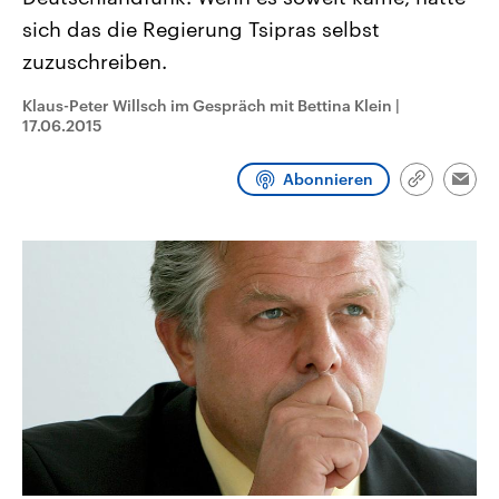
CDU, SPD und FDP regiert.-
aktuelle Weltgeschehen.
sich das die Regierung Tsipras selbst
Umfragen, Prognosen,
Wahlprogramme, aktuelle Berichte
zuzuschreiben.
Sendungen
Programm
Podcasts
und Hintergründe zu den Parteien
und Kandidaten der anstehenden
Wahl.
Klaus-Peter Willsch im Gespräch mit Bettina Klein
|
Audio-Archiv
17.06.2015
Abonnieren
Link
Emai
kopieren/te