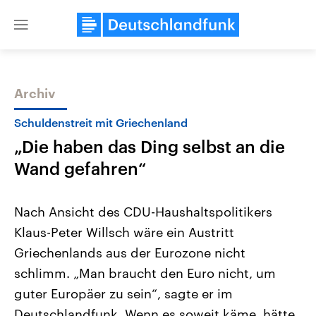
Close
menu
Archiv
Themen
Schuldenstreit mit Griechenland
„Die haben das Ding selbst an die
Wand gefahren“
Nach Ansicht des CDU-Haushaltspolitikers
Klaus-Peter Willsch wäre ein Austritt
Landtagswahl Sachsen-Anhalt
USA
Griechenlands aus der Eurozone nicht
2026
Aktuelle Beiträge, Analys
Alle Informationen
Hintergründe
schlimm. „Man braucht den Euro nicht, um
Sachsen-Anhalt wählt am 6.
Wirtschaftlich und militäri
September 2026 einen neuen
gehören die Vereinigten S
guter Europäer zu sein“, sagte er im
Landtag. Seit 2021 wird das
den mächtigsten Ländern 
Deutschlandfunk. Wenn es soweit käme, hätte
Bundesland von einer Koalition aus
mit großem Einfluss auf d