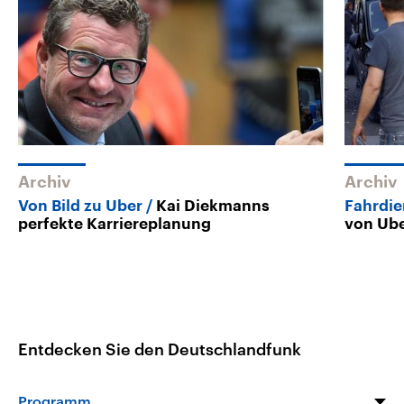
Archiv
Archiv
Von Bild zu Uber
Kai Diekmanns
Fahrdie
perfekte Karriereplanung
von Ub
Entdecken Sie den Deutschlandfunk
Programm