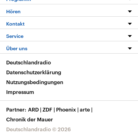
Programm
Hören
Alle Sendungen
Livestream
Kontakt
Die Nachrichten
Audios
Hörerservice
Service
Nachrichtenleicht
Podcasts
Social Media
FAQ
Über uns
Neue Beiträge auf dlf.de
Deutschlandfunk App
Newsletter
Deutschlandradio
Themen-Schwerpunkte
Nachrichten App
Deutschlandradio
Veranstaltungen
Presse
Frequenzen
Datenschutzerklärung
Musikliste
Ausbildung und Karriere
Nutzungsbedingungen
RSS
Transparenz
Impressum
Korrekturen
Barrierefreiheit
Partner
ARD
|
ZDF
|
Phoenix
|
arte
|
Chronik der Mauer
Deutschlandradio © 2026