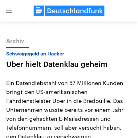
Close
menu
Archiv
Themen
Schweigegeld an Hacker
Uber hielt Datenklau geheim
Ein Datendiebstahl von 57 Millionen Kunden
bringt den US-amerikanischen
Fahrdienstleister Uber in die Bredouille. Das
Landtagswahl Sachsen-Anhalt
USA
Unternehmen wusste bereits vor einem Jahr
2026
Aktuelle Beiträge, Analys
Alle Informationen
von den gehackten E-Mailadressen und
Hintergründe
Sachsen-Anhalt wählt am 6.
Wirtschaftlich und militäri
Telefonnummern, soll aber versucht haben,
September 2026 einen neuen
gehören die Vereinigten S
Landtag. Seit 2021 wird das
den mächtigsten Ländern 
den Datenklau zu verschweigen.
Bundesland von einer Koalition aus
mit großem Einfluss auf d