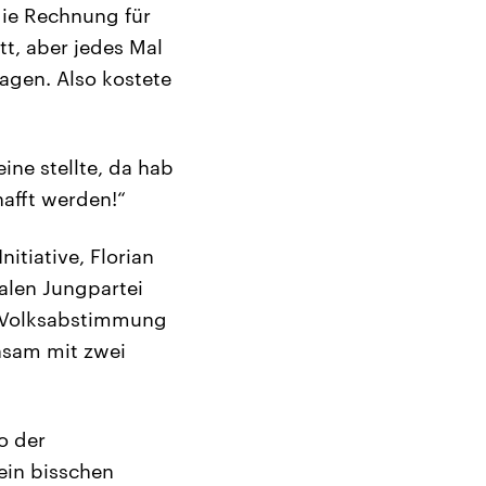
die Rechnung für
tt, aber jedes Mal
agen. Also kostete
ne stellte, da hab
hafft werden!“
itiative, Florian
ralen Jungpartei
ne Volksabstimmung
nsam mit zwei
o der
ein bisschen