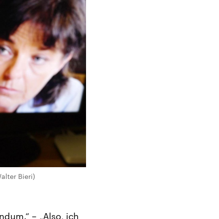
lter Bieri)
ndum.“ – „Also, ich