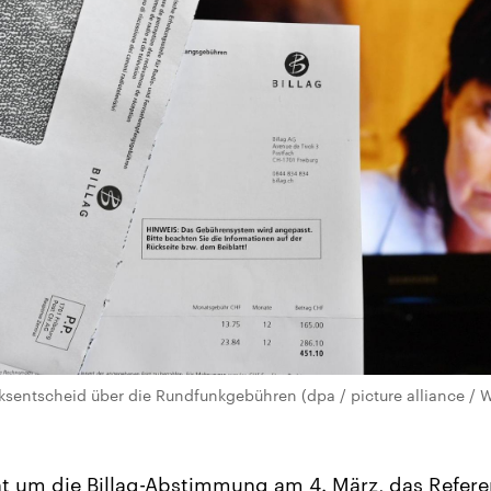
sentscheid über die Rundfunkgebühren (dpa / picture alliance / Wa
eht um die Billag-Abstimmung am 4. März, das Refere