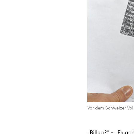
Vor dem Schweizer Volk
„Billag?“ – „Es g