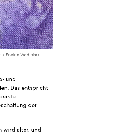
 / Erwinx Wodicka)
o- und
en. Das entspricht
uerste
Abschaffung der
 wird älter, und