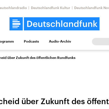
eutschlandradio
Deutschlandfunk Kultur
Deutschlandfunk No
rogramm
Podcasts
Audio-Archiv
Wirtschaft
Wissen
Kultur
Europa
Gesellschaf
heid über Zukunft des öffentlichen Rundfunks
cheid über Zukunft des öffen
Nahostkonflikt
Iran
le Beiträge,
Aktuelle Lage und
Aktuelle Lage und