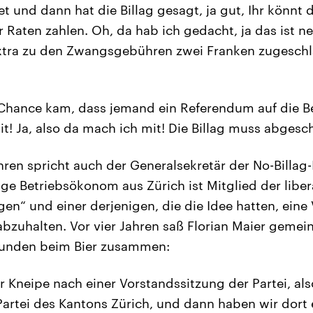
t und dann hat die Billag gesagt, ja gut, Ihr könnt 
r Raten zahlen. Oh, da hab ich gedacht, ja das ist ne
xtra zu den Zwangsgebühren zwei Franken zugeschl
Chance kam, dass jemand ein Referendum auf die Bei
 it! Ja, also da mach ich mit! Die Billag muss abgesc
n spricht auch der Generalsekretär der No-Billag-In
ige Betriebsökonom aus Zürich ist Mitglied der libe
igen“ und einer derjenigen, die die Idee hatten, ei
bzuhalten. Vor vier Jahren saß Florian Maier gemei
reunden beim Bier zusammen:
r Kneipe nach einer Vorstandssitzung der Partei, als
Partei des Kantons Zürich, und dann haben wir dort 