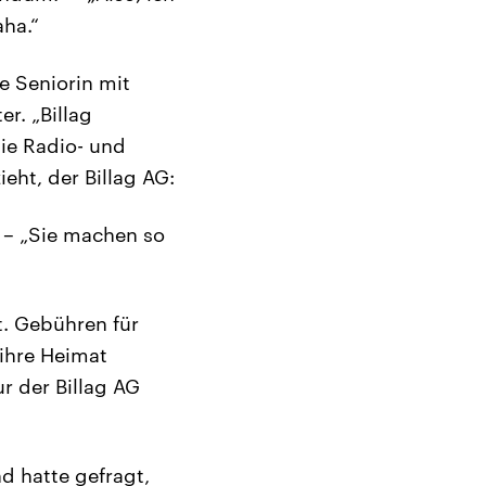
aha.“
e Seniorin mit
r. „Billag
die Radio- und
eht, der Billag AG:
!“ – „Sie machen so
bt. Gebühren für
 ihre Heimat
r der Billag AG
d hatte gefragt‚