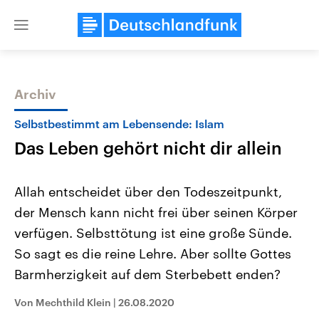
Close
menu
Archiv
Themen
Selbstbestimmt am Lebensende: Islam
Das Leben gehört nicht dir allein
Allah entscheidet über den Todeszeitpunkt,
der Mensch kann nicht frei über seinen Körper
verfügen. Selbsttötung ist eine große Sünde.
Landtagswahl Sachsen-Anhalt
USA
So sagt es die reine Lehre. Aber sollte Gottes
2026
Aktuelle Beiträge, Analys
Alle Informationen
Barmherzigkeit auf dem Sterbebett enden?
Hintergründe
Sachsen-Anhalt wählt am 6.
Wirtschaftlich und militäri
September 2026 einen neuen
gehören die Vereinigten S
Von Mechthild Klein
|
26.08.2020
Landtag. Seit 2021 wird das
den mächtigsten Ländern 
Bundesland von einer Koalition aus
mit großem Einfluss auf d