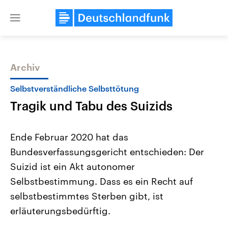
Close
menu
Archiv
Themen
Selbstverständliche Selbsttötung
Tragik und Tabu des Suizids
Ende Februar 2020 hat das
Bundesverfassungsgericht entschieden: Der
Suizid ist ein Akt autonomer
Landtagswahl Sachsen-Anhalt
USA
Selbstbestimmung. Dass es ein Recht auf
2026
Aktuelle Beiträge, Analys
Alle Informationen
selbstbestimmtes Sterben gibt, ist
Hintergründe
Sachsen-Anhalt wählt am 6.
Wirtschaftlich und militäri
erläuterungsbedürftig.
September 2026 einen neuen
gehören die Vereinigten S
Landtag. Seit 2021 wird das
den mächtigsten Ländern 
Bundesland von einer Koalition aus
mit großem Einfluss auf d