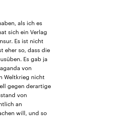
aben, als ich es
hat sich ein Verlag
sur. Es ist nicht
st eher so, dass die
ausüben. Es gab ja
opaganda von
 Weltkrieg nicht
ell gegen derartige
bstand von
htlich an
achen will, und so