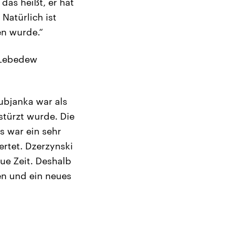
das heißt, er hat
Natürlich ist
en wurde.“
j Lebedew
ubjanka war als
stürzt wurde. Die
s war ein sehr
rtet. Dzerzynski
ue Zeit. Deshalb
en und ein neues