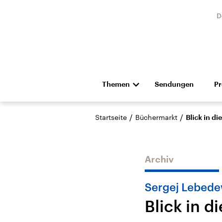
D
Themen
Sendungen
P
Die Nachrichten
Politik
/
/
Startseite
Büchermarkt
Blick in d
Hörspiel und Feature
Musik
Archiv
Sergej Lebed
Blick in d
Landtagswahl Sachsen-
USA
Anhalt 2026
Aktuel