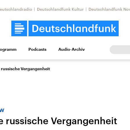
eutschlandradio
Deutschlandfunk Kultur
Deutschlandfunk No
rogramm
Podcasts
Audio-Archiv
Wirtschaft
Wissen
Kultur
Europa
Gesellschaf
ie russische Vergangenheit
ew
ie russische Vergangenheit
Nahostkonflikt
Iran
le Beiträge,
Aktuelle Lage und
Aktuelle Lage und