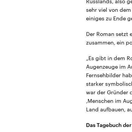
Russlands, also g
sehr viel von dem 
einiges zu Ende 
Der Roman setzt e
zusammen, ein pol
„Es gibt in dem R
Augenzeuge im Aug
Fernsehbilder habe
starker symbolisc
war der Gründer d
‚Menschen im Augu
Land aufbauen, au
Das Tagebuch der