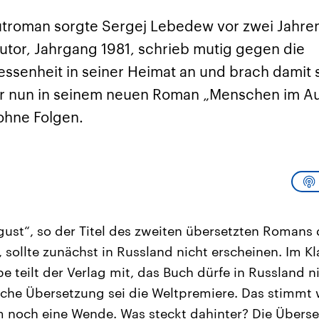
sen und
Hintergründe
Hintergründe
Der Überfall der
Der Iran – seit der
rgründe
troman sorgte Sergej Lebedew vor zwei Jahren 
haftlich und
palästinensischen
Islamischen Revolu
risch gehören die
Terrororganisation
1979 auch Islamisc
utor, Jahrgang 1981, schrieb mutig gegen die
igten Staaten zu
Hamas im Oktober 2023
Republik Iran – ist e
ächtigsten
auf Israel hat in der
von einem
ssenheit in seiner Heimat an und brach damit
n der Erde, mit
Region wieder die
Religionsführer auto
 Einfluss auf das
Gewalt entfacht. Israel
regierter Staat im 
 er nun in seinem neuen Roman „Menschen im Au
le Weltgeschehen.
möchte die Hamas
Osten. Eine Feindsc
zerstören. Diese wird wie
zu Israel und zu de
ohne Folgen.
die Hisbollah im Libanon
ist fest in der
vom Iran unterstützt.
Staatsideologie
verankert.
st“, so der Titel des zweiten übersetzten Romans
, sollte zunächst in Russland nicht erscheinen. Im K
teilt der Verlag mit, das Buch dürfe in Russland ni
che Übersetzung sei die Weltpremiere. Das stimmt w
m noch eine Wende. Was steckt dahinter? Die Überse