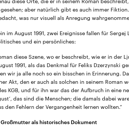
enau diese Orte, die er in seinem Roman beschreibt, 
gesehen; aber natürlich gibt es auch immer Fiktion. 
gedacht, was nur visuell als Anregung wahrgenomm
in im August 1991, zwei Ereignisse fallen für Serge
itisches und ein persönliches:
oman diese Szene, wo er beschreibt, wie er in der Lj
ust 1991, als das Denkmal für Feliks Dzerzynski ge
n wir ja alle noch so ein bisschen in Erinnerung. Da
her Akt, den er auch als solchen in seinem Roman we
es KGB, und für ihn war das der Aufbruch in eine ne
st‘, das sind die Menschen; die damals dabei war
s den Fehlern der Vergangenheit lernen wollten.“
 Großmutter als historisches Dokument