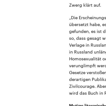
Zwerg klärt auf.
„Die Erscheinungs
übersetzt habe, es
gefunden, es ist d
so, dass gesagt wi
Verlage in Russlan
in Russland unlän
Homosexualität od
verunglimpft werd
Gesetze verstoßen
derartigen Publika
Zivilcourage. Abe
wird das Buch in 
Mutige literarisc