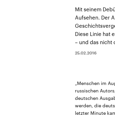
Alle Informationen
Analy
Sachsen-Anhalt wählt
Hinte
Mit seinem Debü
am 6. September 2026
Wirtsc
einen neuen Landtag.
militä
Aufsehen. Der A
Seit 2021 wird das
Verein
Bundesland von einer
den m
Geschichtsverge
Koalition aus CDU, SPD
Länder
und FDP regiert.-
großem
Diese Linie hat
Umfragen, Prognosen,
aktuel
Wahlprogramme,
– und das nicht 
aktuelle Berichte und
Hintergründe zu den
Parteien und Kandidaten
25.02.2016
der anstehenden Wahl.
„Menschen im Augu
russischen Autors
deutschen Ausgabe 
werden, die deuts
letzter Minute ka