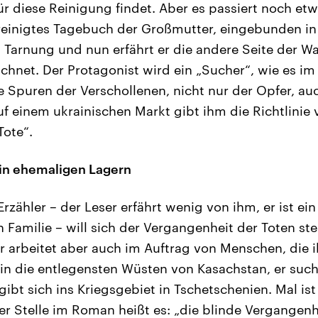
für diese Reinigung findet. Aber es passiert noch etw
reinigtes Tagebuch der Großmutter, eingebunden in 
Tarnung und nun erfährt er die andere Seite der Wah
chnet. Der Protagonist wird ein „Sucher“, wie es im
e Spuren der Verschollenen, nicht nur der Opfer, auc
uf einem ukrainischen Markt gibt ihm die Richtlinie 
Tote“.
in ehemaligen Lagern
rzähler – der Leser erfährt wenig von ihm, er ist ei
 Familie – will sich der Vergangenheit der Toten ste
er arbeitet aber auch im Auftrag von Menschen, die i
 in die entlegensten Wüsten von Kasachstan, er such
egibt sich ins Kriegsgebiet in Tschetschenien. Mal ist
iner Stelle im Roman heißt es: „die blinde Vergangen