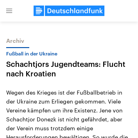
Close
menu
Archiv
Themen
Fußball in der Ukraine
Schachtjors Jugendteams: Flucht
nach Kroatien
Wegen des Krieges ist der Fußballbetrieb in
der Ukraine zum Erliegen gekommen. Viele
Landtagswahl Sachsen-Anhalt
USA
Vereine kämpfen um ihre Existenz. Jene von
2026
Aktuelle Beiträge, Analys
Alle Informationen
Hintergründe
Schachtjor Donezk ist nicht gefährdet, aber
Sachsen-Anhalt wählt am 6.
Wirtschaftlich und militäri
September 2026 einen neuen
gehören die Vereinigten S
der Verein muss trotzdem einige
Landtag. Seit 2021 wird das
den mächtigsten Ländern 
Herausforderungen bewältigen. So wurde die
Bundesland von einer Koalition aus
mit großem Einfluss auf d