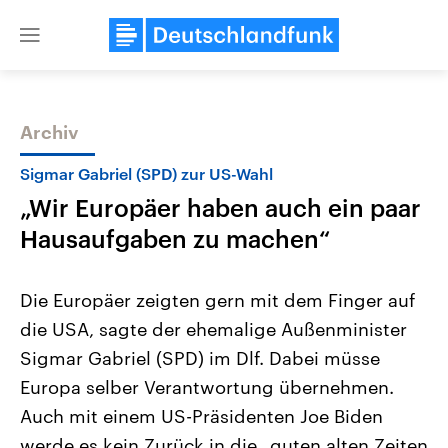
Close
menu
Archiv
Themen
Sigmar Gabriel (SPD) zur US-Wahl
„Wir Europäer haben auch ein paar
Hausaufgaben zu machen“
Die Europäer zeigten gern mit dem Finger auf
die USA, sagte der ehemalige Außenminister
Landtagswahl Sachsen-Anhalt
USA
Sigmar Gabriel (SPD) im Dlf. Dabei müsse
2026
Aktuelle Beiträge, Analys
Alle Informationen
Hintergründe
Europa selber Verantwortung übernehmen.
Sachsen-Anhalt wählt am 6.
Wirtschaftlich und militäri
September 2026 einen neuen
gehören die Vereinigten S
Auch mit einem US-Präsidenten Joe Biden
Landtag. Seit 2021 wird das
den mächtigsten Ländern 
werde es kein Zurück in die „guten alten Zeiten
Bundesland von einer Koalition aus
mit großem Einfluss auf d