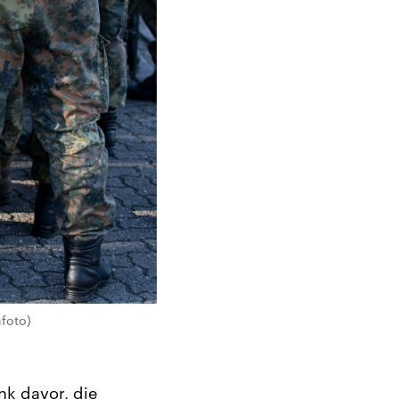
foto)
k davor, die