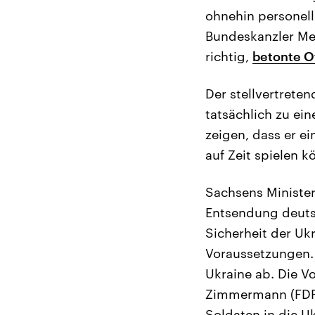
ohnehin personell
Bundeskanzler Mer
richtig,
betonte O
Der stellvertrete
tatsächlich zu ei
zeigen, dass er e
auf Zeit spielen k
Sachsens Minister
Entsendung deutsc
Sicherheit der Uk
Voraussetzungen.
Ukraine ab. Die V
Zimmermann (FDP)
Soldaten in die U