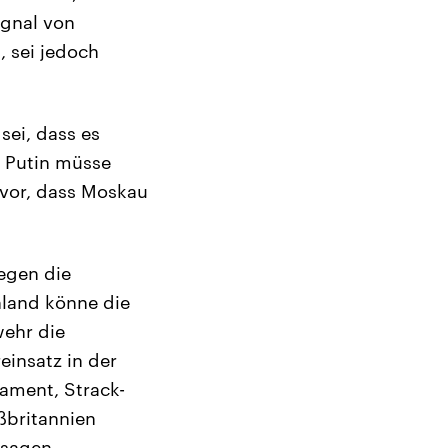
ignal von
, sei jedoch
sei, dass es
t Putin müsse
avor, dass Moskau
egen die
hland könne die
wehr die
insatz in der
ament, Strack-
ßbritannien
 sagen.