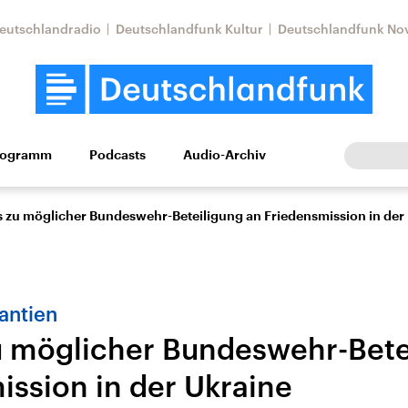
eutschlandradio
Deutschlandfunk Kultur
Deutschlandfunk No
rogramm
Podcasts
Audio-Archiv
Wirtschaft
Wissen
Kultur
Europa
Gesellschaf
s zu möglicher Bundeswehr-Beteiligung an Friedensmission in der
antien
u möglicher Bundeswehr-Bete
ission in der Ukraine
Nahostkonflikt
Iran
le Beiträge,
Aktuelle Lage und
Aktuelle Lage und