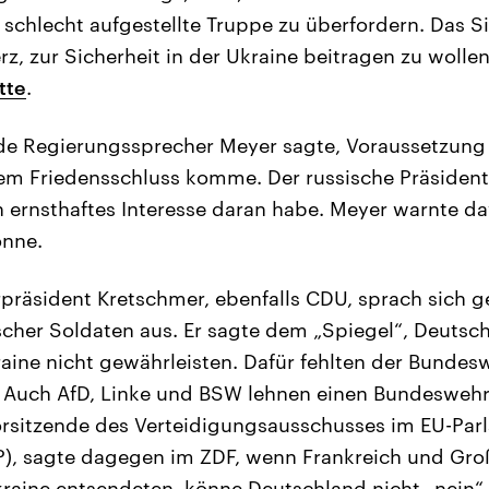
 schlecht aufgestellte Truppe zu überfordern. Das S
z, zur Sicherheit in der Ukraine beitragen zu wollen
tte
.
nde Regierungssprecher Meyer sagte, Voraussetzung 
nem Friedensschluss komme. Der russische Präsiden
in ernsthaftes Interesse daran habe. Meyer warnte d
önne.
präsident Kretschmer, ebenfalls CDU, sprach sich g
her Soldaten aus. Er sagte dem „Spiegel“, Deutsc
raine nicht gewährleisten. Dafür fehlten der Bundes
 Auch AfD, Linke und BSW lehnen einen Bundeswehre
orsitzende des Verteidigungsausschusses im EU-Parl
, sagte dagegen im ZDF, wenn Frankreich und Gro
kraine entsendeten, könne Deutschland nicht „nein“