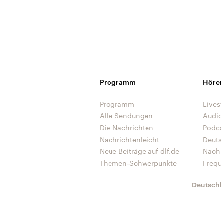
Programm
Höre
Programm
Lives
Alle Sendungen
Audi
Die Nachrichten
Podc
Nachrichtenleicht
Deut
Neue Beiträge auf dlf.de
Nach
Themen-Schwerpunkte
Freq
Deutsch