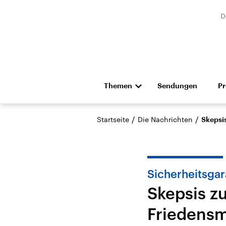
D
Themen
Sendungen
P
Die Nachrichten
Politik
/
/
Startseite
Die Nachrichten
Skepsi
Hörspiel und Feature
Musik
Sicherheitsgar
Skepsis z
Friedensm
Landtagswahl Sachsen-
USA
Anhalt 2026
Aktuel