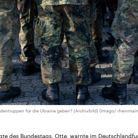
dentruppen für die Ukraine geben? (Archivbild) (Imago/ rheinmain
te des Bundestags, Otte, warnte im Deutschlandfun