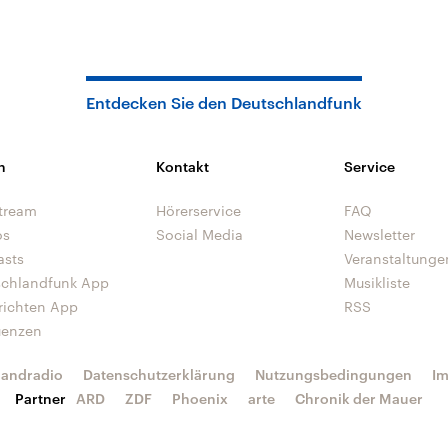
Entdecken Sie den Deutschlandfunk
n
Kontakt
Service
tream
Hörerservice
FAQ
os
Social Media
Newsletter
asts
Veranstaltunge
schlandfunk App
Musikliste
richten App
RSS
uenzen
landradio
Datenschutzerklärung
Nutzungsbedingungen
I
Partner
ARD
ZDF
Phoenix
arte
Chronik der Mauer