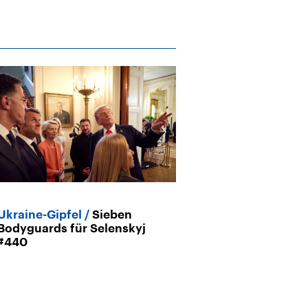
Ukraine-Gipfel
Sieben
Gespräche üb
Bodyguards für Selenskyj
Ukraine-Gipfel
#440
sichern mit d
Soldaten?