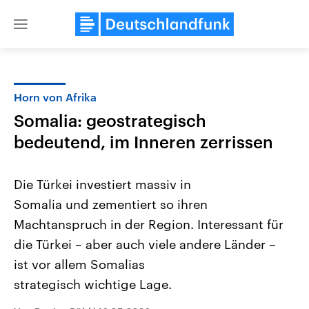
Close
menu
Horn von Afrika
Themen
Somalia: geostrategisch
bedeutend, im Inneren zerrissen
Die Türkei investiert massiv in
Somalia und zementiert so ihren
Machtanspruch in der Region. Interessant für
Landtagswahl Sachsen-Anhalt
USA
die Türkei – aber auch viele andere Länder –
2026
Aktuelle Beiträge, Analys
ist vor allem Somalias
Alle Informationen
Hintergründe
Sachsen-Anhalt wählt am 6.
Wirtschaftlich und militäri
strategisch wichtige Lage.
September 2026 einen neuen
gehören die Vereinigten S
Landtag. Seit 2021 wird das
den mächtigsten Ländern 
Bundesland von einer Koalition aus
mit großem Einfluss auf d