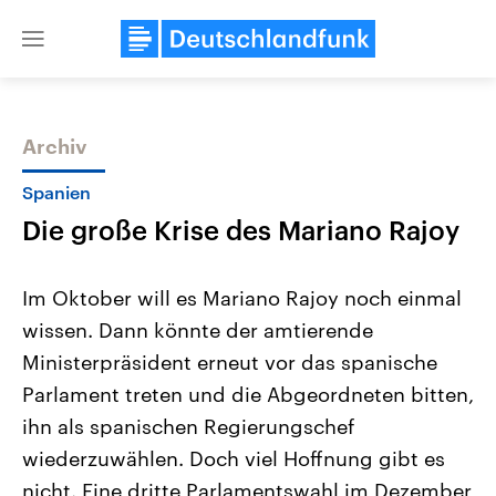
Close
menu
Archiv
Themen
Spanien
Die große Krise des Mariano Rajoy
Im Oktober will es Mariano Rajoy noch einmal
wissen. Dann könnte der amtierende
Ministerpräsident erneut vor das spanische
Landtagswahl Sachsen-Anhalt
USA
Parlament treten und die Abgeordneten bitten,
2026
Aktuelle Beiträge, Analys
Alle Informationen
ihn als spanischen Regierungschef
Hintergründe
Sachsen-Anhalt wählt am 6.
Wirtschaftlich und militäri
wiederzuwählen. Doch viel Hoffnung gibt es
September 2026 einen neuen
gehören die Vereinigten S
Landtag. Seit 2021 wird das
den mächtigsten Ländern 
nicht. Eine dritte Parlamentswahl im Dezember
Bundesland von einer Koalition aus
mit großem Einfluss auf d