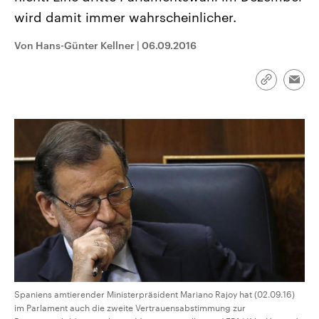
CDU, SPD und FDP regiert.-
aktuelle Weltgeschehen.
wird damit immer wahrscheinlicher.
Umfragen, Prognosen,
Wahlprogramme, aktuelle Berichte
Sendungen
Programm
Podcasts
und Hintergründe zu den Parteien
Von Hans-Günter Kellner
|
06.09.2016
und Kandidaten der anstehenden
Wahl.
Audio-Archiv
Link
Emai
kopieren/te
Spaniens amtierender Ministerpräsident Mariano Rajoy hat (02.09.16)
im Parlament auch die zweite Vertrauensabstimmung zur