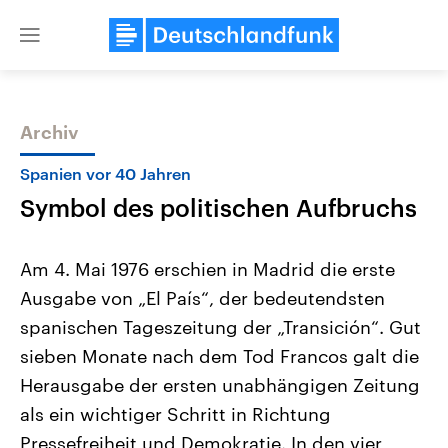
Close
menu
Archiv
Themen
Spanien vor 40 Jahren
Symbol des politischen Aufbruchs
Am 4. Mai 1976 erschien in Madrid die erste
Ausgabe von „El País“, der bedeutendsten
spanischen Tageszeitung der „Transición“. Gut
Landtagswahl Sachsen-Anhalt
USA
sieben Monate nach dem Tod Francos galt die
2026
Aktuelle Beiträge, Analys
Alle Informationen
Herausgabe der ersten unabhängigen Zeitung
Hintergründe
Sachsen-Anhalt wählt am 6.
Wirtschaftlich und militäri
als ein wichtiger Schritt in Richtung
September 2026 einen neuen
gehören die Vereinigten S
Landtag. Seit 2021 wird das
den mächtigsten Ländern 
Pressefreiheit und Demokratie. In den vier
Bundesland von einer Koalition aus
mit großem Einfluss auf d