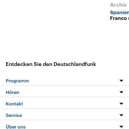
Archiv
Spanien
Franco 
Entdecken Sie den Deutschlandfunk
Programm
Programm
Hören
Alle Sendungen
Livestream
Kontakt
Die Nachrichten
Audios
Hörerservice
Service
Nachrichtenleicht
Podcasts
Social Media
FAQ
Über uns
Neue Beiträge auf dlf.de