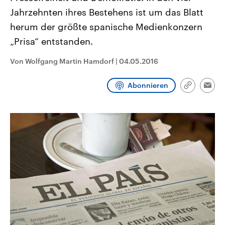
CDU, SPD und FDP regiert.-
aktuelle Weltgeschehen.
Jahrzehnten ihres Bestehens ist um das Blatt
Umfragen, Prognosen,
Wahlprogramme, aktuelle Berichte
herum der größte spanische Medienkonzern
Sendungen
Programm
Podcasts
und Hintergründe zu den Parteien
und Kandidaten der anstehenden
„Prisa“ entstanden.
Wahl.
Audio-Archiv
Von Wolfgang Martin Hamdorf
|
04.05.2016
Abonnieren
Link
Emai
kopieren/te