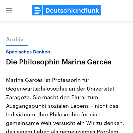
Close
menu
Archiv
Themen
Spanisches Denken
Die Philosophin Marina Garcés
Marina Garcés ist Professorin für
Gegenwartsphilosophie an der Universität
Zaragoza. Sie macht den Plural zum
Landtagswahl Sachsen-Anhalt
USA
Ausgangspunkt sozialen Lebens – nicht das
2026
Aktuelle Beiträge, Analys
Alle Informationen
Individuum. Ihre Philosophie für eine
Hintergründe
Sachsen-Anhalt wählt am 6.
Wirtschaftlich und militäri
gemeinsame Welt versucht ein Wir zu denken,
September 2026 einen neuen
gehören die Vereinigten S
Landtag. Seit 2021 wird das
den mächtigsten Ländern 
das einem Leben als gemeinsames Problem
Bundesland von einer Koalition aus
mit großem Einfluss auf d