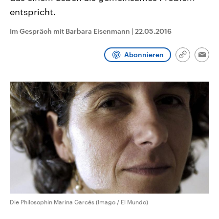
CDU, SPD und FDP regiert.-
aktuelle Weltgeschehen.
entspricht.
Umfragen, Prognosen,
Wahlprogramme, aktuelle Berichte
Sendungen
Programm
Podcasts
und Hintergründe zu den Parteien
Im Gespräch mit Barbara Eisenmann
|
22.05.2016
und Kandidaten der anstehenden
Wahl.
Audio-Archiv
Abonnieren
Link
Emai
kopieren/te
Die Philosophin Marina Garcés (Imago / El Mundo)