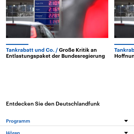
Tankrabatt und Co.
Große Kritik an
Tankrab
Entlastungspaket der Bundesregierung
Hoffnun
Entdecken Sie den Deutschlandfunk
Programm
Programm
Hören