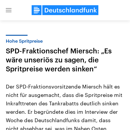
Close
menu
Hohe Spritpreise
Themen
SPD-Fraktionschef Miersch: „Es
wäre unseriös zu sagen, die
Spritpreise werden sinken“
Der SPD-Fraktionsvorsitzende Miersch hält es
nicht für ausgemacht, dass die Spritpreise mit
Landtagswahl Sachsen-Anhalt
USA
Inkrafttreten des Tankrabatts deutlich sinken
2026
Aktuelle Beiträge, Analys
Alle Informationen
werden. Er begründete dies im Interview der
Hintergründe
Sachsen-Anhalt wählt am 6.
Wirtschaftlich und militäri
Woche des Deutschlandfunks damit, dass
September 2026 einen neuen
gehören die Vereinigten S
Landtag. Seit 2021 wird das
den mächtigsten Ländern 
nicht absehbar sei, was im Nahen Osten
Bundesland von einer Koalition aus
mit großem Einfluss auf d