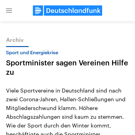
Close
menu
Archiv
Themen
Sport und Energiekrise
Sportminister sagen Vereinen Hilfe
zu
Viele Sportvereine in Deutschland sind nach
zwei Corona-Jahren, Hallen-Schließungen und
Landtagswahl Sachsen-Anhalt
USA
Mitgliederschwund klamm. Höhere
2026
Aktuelle Beiträge, Analys
Alle Informationen
Hintergründe
Abschlagszahlungen sind kaum zu stemmen.
Sachsen-Anhalt wählt am 6.
Wirtschaftlich und militäri
September 2026 einen neuen
gehören die Vereinigten S
Wie der Sport durch den Winter kommt,
Landtag. Seit 2021 wird das
den mächtigsten Ländern 
beschäftigte auch die Sportminister
Bundesland von einer Koalition aus
mit großem Einfluss auf d