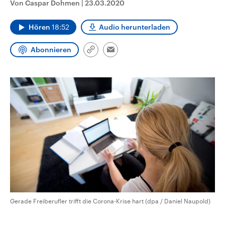
Von Caspar Dohmen
|
23.03.2020
CDU, SPD und FDP regiert.-
aktuelle Weltgeschehen.
Umfragen, Prognosen,
Wahlprogramme, aktuelle Berichte
Hören
18:52
Audio herunterladen
Sendungen
Programm
Podcasts
und Hintergründe zu den Parteien
und Kandidaten der anstehenden
Wahl.
Abonnieren
Link
Email
Audio-Archiv
kopieren/teilen
Gerade Freiberufler trifft die Corona-Krise hart (dpa / Daniel Naupold)