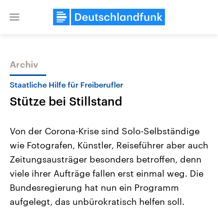
Close
menu
Archiv
Themen
Staatliche Hilfe für Freiberufler
Stütze bei Stillstand
Von der Corona-Krise sind Solo-Selbständige
wie Fotografen, Künstler, Reiseführer aber auch
Zeitungsausträger besonders betroffen, denn
Landtagswahl Sachsen-Anhalt
USA
viele ihrer Aufträge fallen erst einmal weg. Die
2026
Aktuelle Beiträge, Analys
Alle Informationen
Bundesregierung hat nun ein Programm
Hintergründe
Sachsen-Anhalt wählt am 6.
Wirtschaftlich und militäri
aufgelegt, das unbürokratisch helfen soll.
September 2026 einen neuen
gehören die Vereinigten S
Landtag. Seit 2021 wird das
den mächtigsten Ländern 
Bundesland von einer Koalition aus
mit großem Einfluss auf d