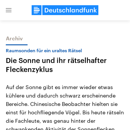
Close
menu
Archiv
Themen
Raumsonden für ein uraltes Rätsel
Die Sonne und ihr rätselhafter
Fleckenzyklus
Auf der Sonne gibt es immer wieder etwas
kühlere und dadurch schwarz erscheinende
Landtagswahl Sachsen-Anhalt
USA
Bereiche. Chinesische Beobachter hielten sie
2026
Aktuelle Beiträge, Analys
Alle Informationen
Hintergründe
einst für hochfliegende Vögel. Bis heute rätseln
Sachsen-Anhalt wählt am 6.
Wirtschaftlich und militäri
September 2026 einen neuen
gehören die Vereinigten S
die Fachleute, was genau hinter der
Landtag. Seit 2021 wird das
den mächtigsten Ländern 
schwankenden Aktivität der Sonnenflecken
Bundesland von einer Koalition aus
mit großem Einfluss auf d