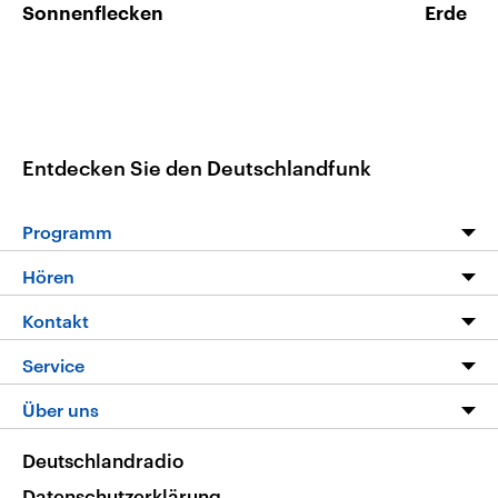
Sonnenflecken
Erde
Entdecken Sie den Deutschlandfunk
Programm
Programm
Hören
Alle Sendungen
Livestream
Kontakt
Die Nachrichten
Audios
Hörerservice
Service
Nachrichtenleicht
Podcasts
Social Media
FAQ
Über uns
Neue Beiträge auf dlf.de
Deutschlandfunk App
Newsletter
Deutschlandradio
Themen-Schwerpunkte
Nachrichten App
Deutschlandradio
Veranstaltungen
Presse
Frequenzen
Datenschutzerklärung