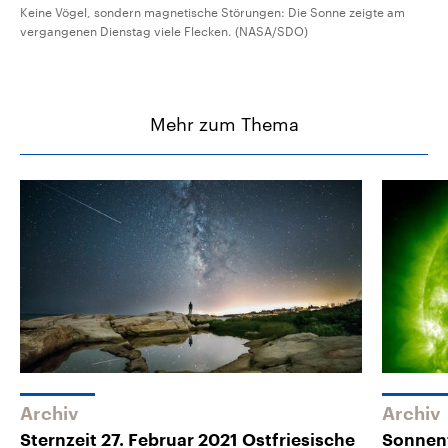
Keine Vögel, sondern magnetische Störungen: Die Sonne zeigte am
vergangenen Dienstag viele Flecken. (NASA/SDO)
Mehr zum Thema
Archiv
Archiv
Sternzeit 27. Februar 2021 Ostfriesische
Sonnenf