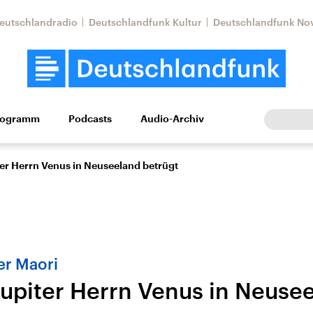
eutschlandradio
Deutschlandfunk Kultur
Deutschlandfunk No
rogramm
Podcasts
Audio-Archiv
Wirtschaft
Wissen
Kultur
Europa
Gesellschaf
ter Herrn Venus in Neuseeland betrügt
r Maori
Jupiter Herrn Venus in Neuse
Nahostkonflikt
Iran
le Beiträge,
Aktuelle Lage und
Aktuelle Lage und