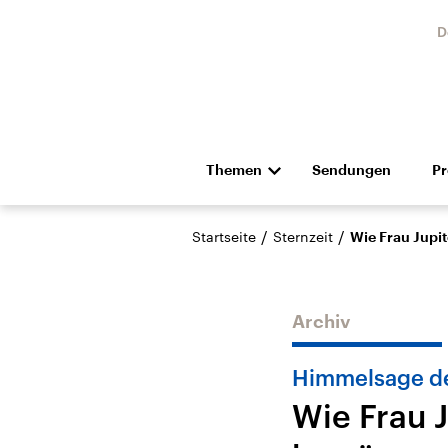
D
Themen
Sendungen
P
Die Nachrichten
Politik
/
/
Startseite
Sternzeit
Wie Frau Jupi
Hörspiel und Feature
Musik
Archiv
Himmelsage de
Wie Frau 
Landtagswahl Sachsen-
USA
Anhalt 2026
Aktuel