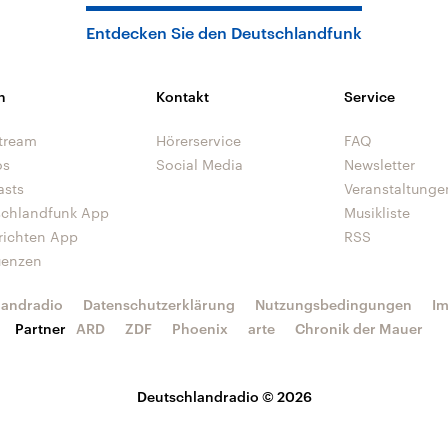
Entdecken Sie den Deutschlandfunk
n
Kontakt
Service
tream
Hörerservice
FAQ
os
Social Media
Newsletter
asts
Veranstaltunge
schlandfunk App
Musikliste
richten App
RSS
uenzen
landradio
Datenschutzerklärung
Nutzungsbedingungen
I
Partner
ARD
ZDF
Phoenix
arte
Chronik der Mauer
Deutschlandradio © 2026