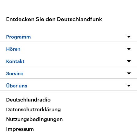
Entdecken Sie den Deutschlandfunk
Programm
Programm
Hören
Alle Sendungen
Livestream
Kontakt
Die Nachrichten
Audios
Hörerservice
Service
Nachrichtenleicht
Podcasts
Social Media
FAQ
Über uns
Neue Beiträge auf dlf.de
Deutschlandfunk App
Newsletter
Deutschlandradio
Themen-Schwerpunkte
Nachrichten App
Deutschlandradio
Veranstaltungen
Presse
Frequenzen
Datenschutzerklärung
Musikliste
Ausbildung und Karriere
Nutzungsbedingungen
RSS
Transparenz
Impressum
Korrekturen