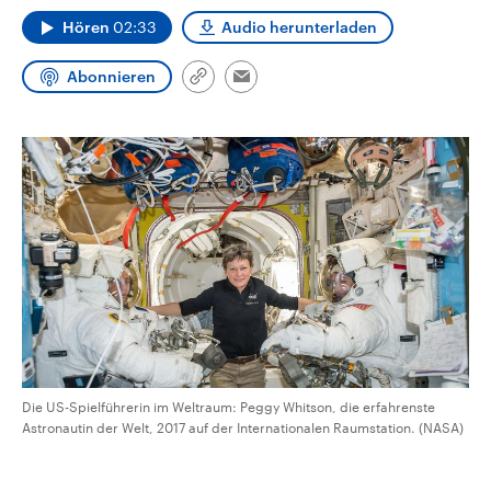
CDU, SPD und FDP regiert.-
aktuelle Weltgeschehen.
Hören
02:33
Audio herunterladen
Umfragen, Prognosen,
Wahlprogramme, aktuelle Berichte
Sendungen
Programm
Podcasts
und Hintergründe zu den Parteien
Abonnieren
und Kandidaten der anstehenden
Link
Email
Wahl.
kopieren/teilen
Audio-Archiv
Die US-Spielführerin im Weltraum: Peggy Whitson, die erfahrenste
Astronautin der Welt, 2017 auf der Internationalen Raumstation. (NASA)