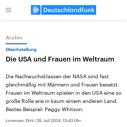
Close
menu
Archiv
Themen
Gleichstellung
Die USA und Frauen im Weltraum
Die Nachwuchsklassen der NASA sind fast
gleichmäßig mit Männern und Frauen besetzt.
Frauen im Weltraum spielen in den USA eine so
Landtagswahl Sachsen-Anhalt
USA
große Rolle wie in kaum einem anderen Land.
2026
Aktuelle Beiträge, Analys
Alle Informationen
Bestes Beispiel: Peggy Whitson.
Hintergründe
Sachsen-Anhalt wählt am 6.
Wirtschaftlich und militäri
September 2026 einen neuen
gehören die Vereinigten S
Lorenzen, Dirk
|
28. Juli 2024, 13:43 Uhr
Landtag. Seit 2021 wird das
den mächtigsten Ländern 
Bundesland von einer Koalition aus
mit großem Einfluss auf d