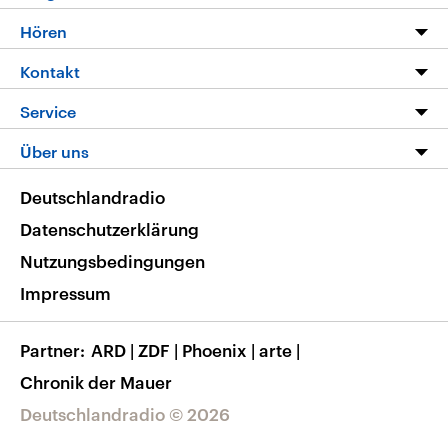
Programm
Hören
Alle Sendungen
Livestream
Kontakt
Die Nachrichten
Audios
Hörerservice
Service
Nachrichtenleicht
Podcasts
Social Media
FAQ
Über uns
Neue Beiträge auf dlf.de
Deutschlandfunk App
Newsletter
Deutschlandradio
Themen-Schwerpunkte
Nachrichten App
Deutschlandradio
Veranstaltungen
Presse
Frequenzen
Datenschutzerklärung
Musikliste
Ausbildung und Karriere
Nutzungsbedingungen
RSS
Transparenz
Impressum
Korrekturen
Barrierefreiheit
Partner
ARD
|
ZDF
|
Phoenix
|
arte
|
Chronik der Mauer
Deutschlandradio © 2026