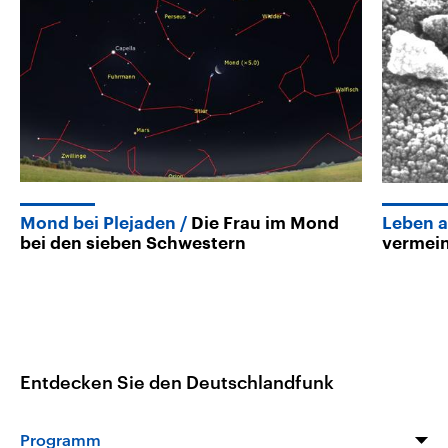
Mond bei Plejaden
Die Frau im Mond
Leben 
bei den sieben Schwestern
vermein
Entdecken Sie den Deutschlandfunk
Programm