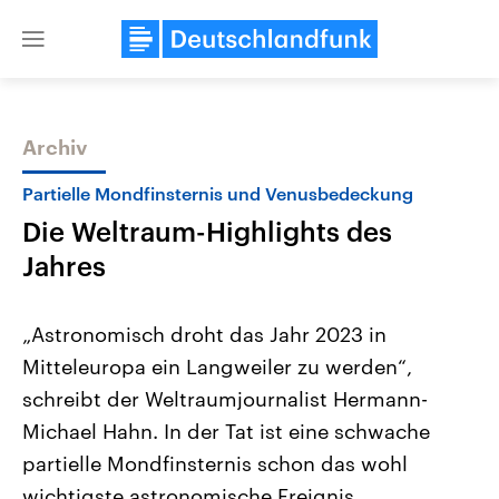
Close
menu
Archiv
Themen
Partielle Mondfinsternis und Venusbedeckung
Die Weltraum-Highlights des
Jahres
„Astronomisch droht das Jahr 2023 in
Mitteleuropa ein Langweiler zu werden“,
Landtagswahl Sachsen-Anhalt
USA
schreibt der Weltraumjournalist Hermann-
2026
Aktuelle Beiträge, Analys
Alle Informationen
Hintergründe
Michael Hahn. In der Tat ist eine schwache
Sachsen-Anhalt wählt am 6.
Wirtschaftlich und militäri
September 2026 einen neuen
gehören die Vereinigten S
partielle Mondfinsternis schon das wohl
Landtag. Seit 2021 wird das
den mächtigsten Ländern 
wichtigste astronomische Ereignis.
Bundesland von einer Koalition aus
mit großem Einfluss auf d