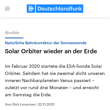
Close
menu
Archiv
Themen
Natürliche Bahnkorrektur der Sonnensonde
Solar Orbiter wieder an der Erde
Im Februar 2020 startete die ESA-Sonde Solar
Orbiter. Seitdem hat sie zweimal dicht unseren
inneren Nachbarplaneten Venus passiert –
Landtagswahl Sachsen-Anhalt
USA
zuletzt vor rund drei Monaten – und erreicht
2026
Aktuelle Beiträge, Analys
Alle Informationen
am Samstag die Erde.
Hintergründe
Sachsen-Anhalt wählt am 6.
Wirtschaftlich und militäri
September 2026 einen neuen
gehören die Vereinigten S
Von Dirk Lorenzen
|
22.11.2021
Landtag. Seit 2021 wird das
den mächtigsten Ländern 
Bundesland von einer Koalition aus
mit großem Einfluss auf d