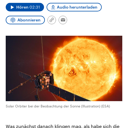
CDU, SPD und FDP regiert.-
aktuelle Weltgeschehen.
Hören
02:31
Audio herunterladen
Umfragen, Prognosen,
Wahlprogramme, aktuelle Berichte
Sendungen
Programm
Podcasts
und Hintergründe zu den Parteien
Abonnieren
und Kandidaten der anstehenden
Link
Email
Wahl.
kopieren/teilen
Audio-Archiv
Solar Orbiter bei der Beobachtung der Sonne (Illustration) (ESA)
Was zunächst danach klingen mag, als habe sich die