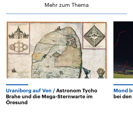
Mehr zum Thema
Uraniborg auf Ven
Astronom Tycho
Mond be
Brahe und die Mega-Sternwarte im
bei den
Öresund