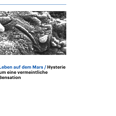
Leben auf dem Mars
Hysterie
Falcon-9-Rake
um eine vermeintliche
Einschlag au
Sensation