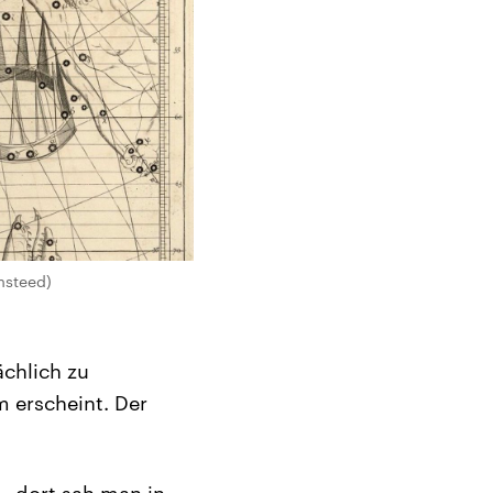
msteed)
chlich zu
m erscheint. Der
– dort sah man in