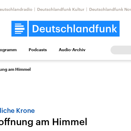
eutschlandradio
Deutschlandfunk Kultur
Deutschlandfunk No
rogramm
Podcasts
Audio-Archiv
Wirtschaft
Wissen
Kultur
Europa
Gesellschaf
ung am Himmel
liche Krone
offnung am Himmel
Nahostkonflikt
Iran
le Beiträge,
Aktuelle Lage und
Aktuelle Lage und