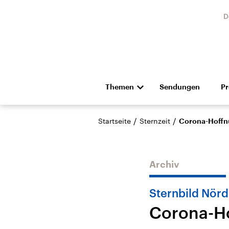
D
Themen
Sendungen
P
Die Nachrichten
Politik
/
/
Startseite
Sternzeit
Corona-Hoffn
Hörspiel und Feature
Musik
Archiv
Sternbild Nörd
Corona-H
Landtagswahl Sachsen-
USA
Anhalt 2026
Aktuel