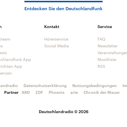
Entdecken Sie den Deutschlandfunk
n
Kontakt
Service
tream
Hörerservice
FAQ
os
Social Media
Newsletter
asts
Veranstaltunge
schlandfunk App
Musikliste
richten App
RSS
uenzen
landradio
Datenschutzerklärung
Nutzungsbedingungen
I
Partner
ARD
ZDF
Phoenix
arte
Chronik der Mauer
Deutschlandradio © 2026