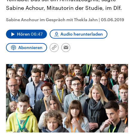
CDU, SPD und FDP regiert.-
aktuelle Weltgeschehen.
Sabine Achour, Mitautorin der Studie, im Dlf.
Umfragen, Prognosen,
Wahlprogramme, aktuelle Berichte
Sendungen
Programm
Podcasts
und Hintergründe zu den Parteien
Sabine Anchour im Gespräch mit Thekla Jahn
|
05.06.2019
und Kandidaten der anstehenden
Wahl.
Audio-Archiv
Hören
06:47
Audio herunterladen
Abonnieren
Link
Email
kopieren/teilen