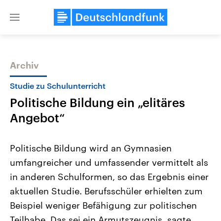
Close
menu
Archiv
Themen
Studie zu Schulunterricht
Politische Bildung ein „elitäres
Angebot“
Politische Bildung wird an Gymnasien
umfangreicher und umfassender vermittelt als
Landtagswahl Sachsen-Anhalt
USA
in anderen Schulformen, so das Ergebnis einer
2026
Aktuelle Beiträge, Analys
Alle Informationen
Hintergründe
aktuellen Studie. Berufsschüler erhielten zum
Sachsen-Anhalt wählt am 6.
Wirtschaftlich und militäri
September 2026 einen neuen
gehören die Vereinigten S
Beispiel weniger Befähigung zur politischen
Landtag. Seit 2021 wird das
den mächtigsten Ländern 
Teilhabe. Das sei ein Armutszeugnis, sagte
Bundesland von einer Koalition aus
mit großem Einfluss auf d