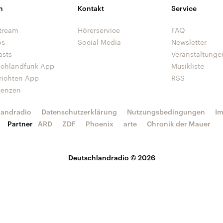
n
Kontakt
Service
tream
Hörerservice
FAQ
os
Social Media
Newsletter
asts
Veranstaltunge
schlandfunk App
Musikliste
richten App
RSS
uenzen
landradio
Datenschutzerklärung
Nutzungsbedingungen
I
Partner
ARD
ZDF
Phoenix
arte
Chronik der Mauer
Deutschlandradio © 2026