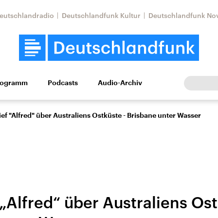
eutschlandradio
Deutschlandfunk Kultur
Deutschlandfunk No
rogramm
Podcasts
Audio-Archiv
Wirtschaft
Wissen
Kultur
Europa
Gesellschaf
ef "Alfred" über Australiens Ostküste - Brisbane unter Wasser
„Alfred“ über Australiens Ost
Nahostkonflikt
Iran
le Beiträge,
Aktuelle Lage und
Aktuelle Lage und