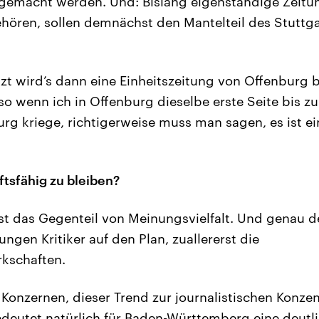
gemacht werden. Und: Bislang eigenständige Zeitun
ören, sollen demnächst den Mantelteil des Stuttg
zt wird’s dann eine Einheitszeitung von Offenburg b
o wenn ich in Offenburg dieselbe erste Seite bis zu
urg kriege, richtigerweise muss man sagen, es ist ei
“
tsfähig zu bleiben?
 ist das Gegenteil von Meinungsvielfalt. Und genau d
ngen Kritiker auf den Plan, zuallererst die
rkschaften.
 Konzernen, dieser Trend zur journalistischen Konze
edeutet natürlich für Baden-Württemberg eine deut