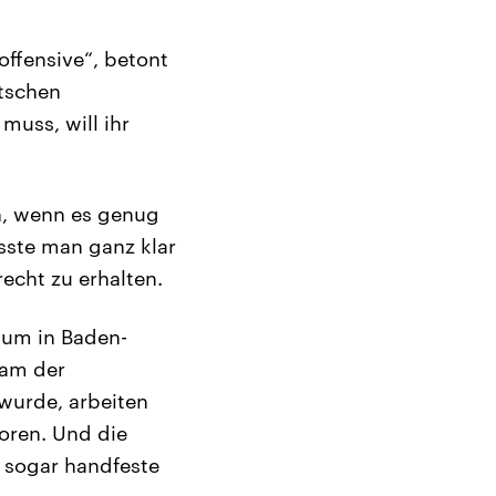
offensive“, betont
tschen
muss, will ihr
n, wenn es genug
üsste man ganz klar
echt zu erhalten.
ium in Baden-
eam der
wurde, arbeiten
oren. Und die
 sogar handfeste