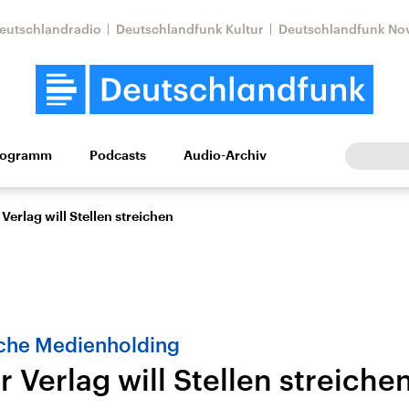
eutschlandradio
Deutschlandfunk Kultur
Deutschlandfunk No
rogramm
Podcasts
Audio-Archiv
Wirtschaft
Wissen
Kultur
Europa
Gesellschaf
 Verlag will Stellen streichen
che Medienholding
r Verlag will Stellen streiche
Nahostkonflikt
Iran
le Beiträge,
Aktuelle Lage und
Aktuelle Lage und