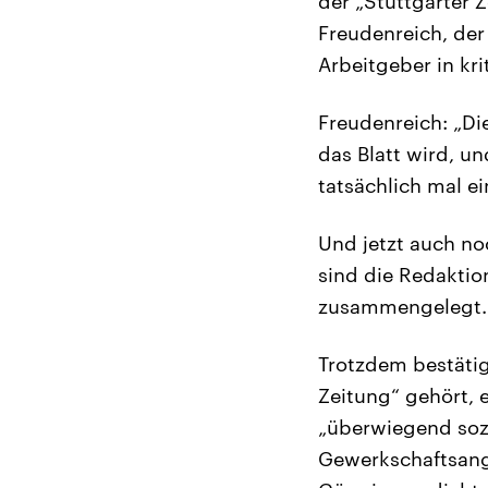
der „Stuttgarter Z
Freudenreich, de
Arbeitgeber in kr
Freudenreich: „Di
das Blatt wird, un
tatsächlich mal e
Und jetzt auch no
sind die Redaktio
zusammengelegt.
Trotzdem bestätig
Zeitung“ gehört, e
„überwiegend sozi
Gewerkschaftsang