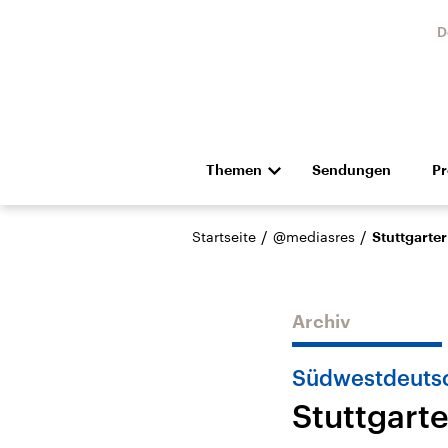
D
Themen
Sendungen
P
Die Nachrichten
Politik
/
/
Startseite
@mediasres
Stuttgarter
Hörspiel und Feature
Musik
Archiv
Südwestdeuts
Stuttgarte
Landtagswahl Sachsen-
USA
Anhalt 2026
Aktuel