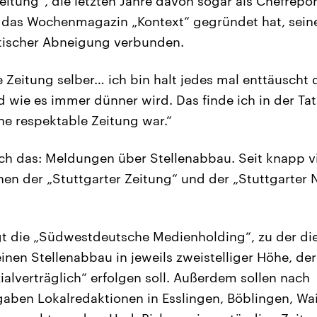
eitung“, die letzten Jahre davon sogar als Chefrepor
r das Wochenmagazin „Kontext“ gegründet hat, sein
itischer Abneigung verbunden.
e Zeitung selber… ich bin halt jedes mal enttäuscht
d wie es immer dünner wird. Das finde ich in der Tat
ine respektable Zeitung war.“
ch das: Meldungen über Stellenabbau. Seit knapp vi
nen der „Stuttgarter Zeitung“ und der „Stuttgarter 
t die „Südwestdeutsche Medienholding“, zu der die
inen Stellenabbau in jeweils zweistelliger Höhe, der 
alverträglich“ erfolgen soll. Außerdem sollen nach
aben Lokalredaktionen in Esslingen, Böblingen, Wa