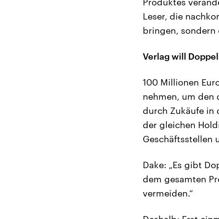
Produktes verände
Leser, die nachko
bringen, sondern e
Verlag will Doppe
100 Millionen Eu
nehmen, um den di
durch Zukäufe in 
der gleichen Hold
Geschäftsstellen 
Dake: „Es gibt D
dem gesamten Pro
vermeiden.“
Deshalb: Erst ein