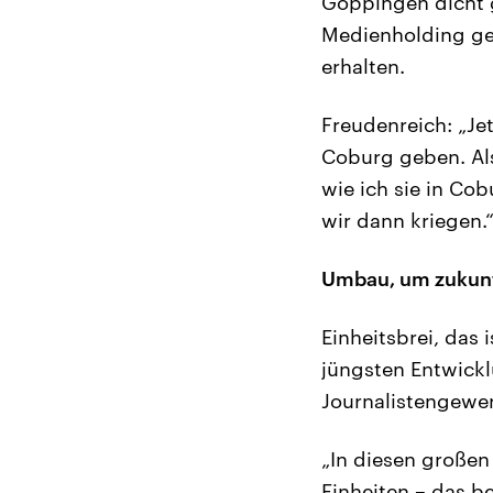
Göppingen dicht 
Medienholding geh
erhalten.
Freudenreich: „Jet
Coburg geben. Als
wie ich sie in Cob
wir dann kriegen.
Umbau, um zukunf
Einheitsbrei, das
jüngsten Entwicklu
Journalistengewe
„In diesen großen
Einheiten – das b