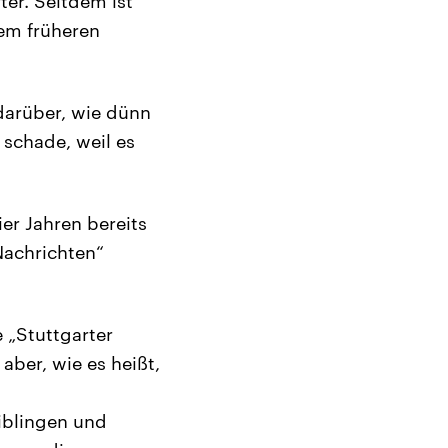
ter. Seitdem ist
em früheren
 darüber, wie dünn
 schade, weil es
er Jahren bereits
Nachrichten“
 „Stuttgarter
aber, wie es heißt,
iblingen und