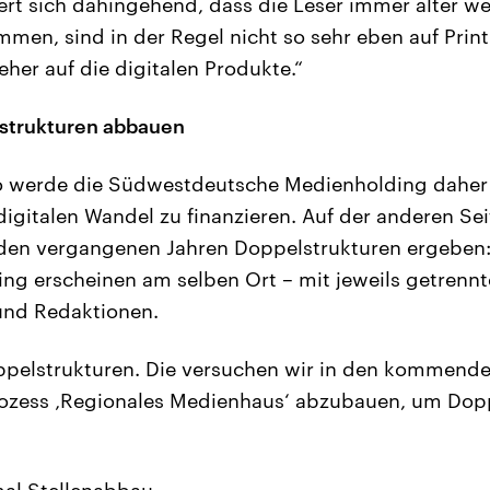
rt sich dahingehend, dass die Leser immer älter w
mmen, sind in der Regel nicht so sehr eben auf Prin
her auf die digitalen Produkte.“
lstrukturen abbauen
ro werde die Südwestdeutsche Medienholding daher 
gitalen Wandel zu finanzieren. Auf der anderen Sei
den vergangenen Jahren Doppelstrukturen ergeben: 
ing erscheinen am selben Ort – mit jeweils getrenn
und Redaktionen.
oppelstrukturen. Die versuchen wir in den kommend
zess ‚Regionales Medienhaus‘ abzubauen, um Dopp
mal Stellenabbau.