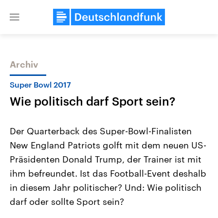
Close
menu
Archiv
Themen
Super Bowl 2017
Wie politisch darf Sport sein?
Der Quarterback des Super-Bowl-Finalisten
New England Patriots golft mit dem neuen US-
Präsidenten Donald Trump, der Trainer ist mit
Landtagswahl Sachsen-Anhalt
USA
ihm befreundet. Ist das Football-Event deshalb
2026
Aktuelle Beiträge, Analys
Alle Informationen
in diesem Jahr politischer? Und: Wie politisch
Hintergründe
Sachsen-Anhalt wählt am 6.
Wirtschaftlich und militäri
darf oder sollte Sport sein?
September 2026 einen neuen
gehören die Vereinigten S
Landtag. Seit 2021 wird das
den mächtigsten Ländern 
Bundesland von einer Koalition aus
mit großem Einfluss auf d