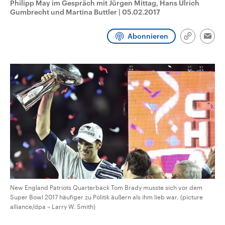
Philipp May im Gespräch mit Jürgen Mittag, Hans Ulrich
CDU, SPD und FDP regiert.-
aktuelle Weltgeschehen.
Gumbrecht und Martina Buttler
|
05.02.2017
Umfragen, Prognosen,
Wahlprogramme, aktuelle Berichte
Sendungen
Programm
Podcasts
und Hintergründe zu den Parteien
Abonnieren
und Kandidaten der anstehenden
Link
Emai
Wahl.
kopieren/te
Audio-Archiv
New England Patriots Quarterback Tom Brady musste sich vor dem
Super Bowl 2017 häufiger zu Politik äußern als ihm lieb war. (picture
alliance/dpa – Larry W. Smith)