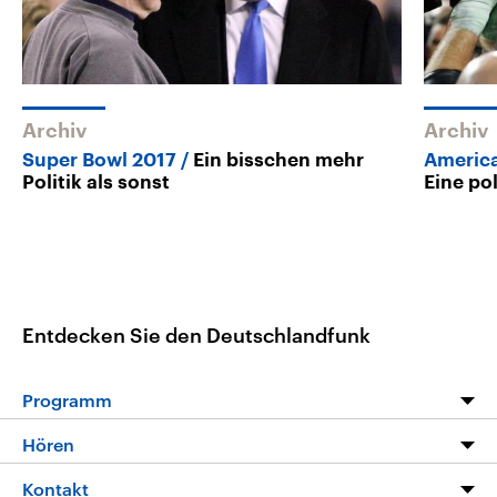
Archiv
Archiv
Super Bowl 2017
Ein bisschen mehr
America
Politik als sonst
Eine po
Entdecken Sie den Deutschlandfunk
Programm
Programm
Hören
Alle Sendungen
Livestream
Kontakt