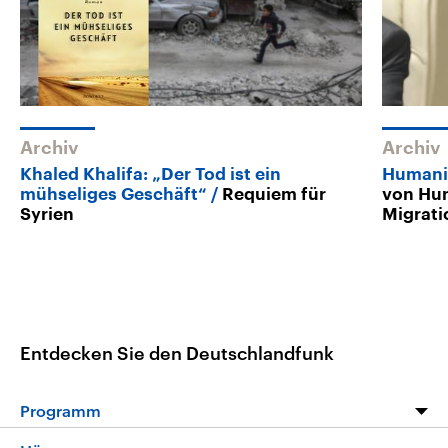
Archiv
Archiv
Khaled Khalifa: „Der Tod ist ein
Humanit
mühseliges Geschäft“
Requiem für
von Hun
Syrien
Migrati
Entdecken Sie den Deutschlandfunk
Programm
Programm