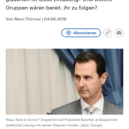
CDU, SPD und FDP regiert.-
aktuelle Weltgeschehen.
Gruppen wären bereit, ihr zu folgen?
Umfragen, Prognosen,
Wahlprogramme, aktuelle Berichte
Sendungen
Programm
Podcasts
und Hintergründe zu den Parteien
Von Marc Thörner
|
04.06.2018
und Kandidaten der anstehenden
Wahl.
Audio-Archiv
Abonnieren
Link
Emai
kopieren/te
Neue Töne in Syrien? Angeblich will Präsident Baschar al-Assad eine
politische Lösung mit seinen Gegnern finden. (dpa/ Sergey