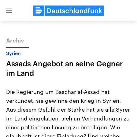
Close
menu
Archiv
Themen
Syrien
Assads Angebot an seine Gegner
im Land
Die Regierung um Baschar al-Assad hat
verkündet, sie gewinne den Krieg in Syrien.
Landtagswahl Sachsen-Anhalt
USA
Aus diesem Gefühl der Stärke hat sie alle Syrer
2026
Aktuelle Beiträge, Analys
Alle Informationen
Hintergründe
im Land eingeladen, sich an Verhandlungen zu
Sachsen-Anhalt wählt am 6.
Wirtschaftlich und militäri
September 2026 einen neuen
gehören die Vereinigten S
einer politischen Lösung zu beteiligen. Wie
Landtag. Seit 2021 wird das
den mächtigsten Ländern 
glaubhaft ist diese Einladung? Und welche
Bundesland von einer Koalition aus
mit großem Einfluss auf d