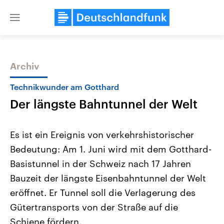
Close
menu
Archiv
Themen
Technikwunder am Gotthard
Der längste Bahntunnel der Welt
Es ist ein Ereignis von verkehrshistorischer
Bedeutung: Am 1. Juni wird mit dem Gotthard-
Basistunnel in der Schweiz nach 17 Jahren
Landtagswahl Sachsen-Anhalt
USA
Bauzeit der längste Eisenbahntunnel der Welt
2026
Aktuelle Beiträge, Analys
Alle Informationen
eröffnet. Er Tunnel soll die Verlagerung des
Hintergründe
Sachsen-Anhalt wählt am 6.
Wirtschaftlich und militäri
Gütertransports von der Straße auf die
September 2026 einen neuen
gehören die Vereinigten S
Landtag. Seit 2021 wird das
den mächtigsten Ländern 
Schiene fördern.
Bundesland von einer Koalition aus
mit großem Einfluss auf d