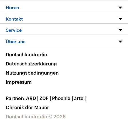
Programm
Hören
Alle Sendungen
Livestream
Kontakt
Die Nachrichten
Audios
Hörerservice
Service
Nachrichtenleicht
Podcasts
Social Media
FAQ
Über uns
Neue Beiträge auf dlf.de
Deutschlandfunk App
Newsletter
Deutschlandradio
Themen-Schwerpunkte
Nachrichten App
Deutschlandradio
Veranstaltungen
Presse
Frequenzen
Datenschutzerklärung
Musikliste
Ausbildung und Karriere
Nutzungsbedingungen
RSS
Transparenz
Impressum
Korrekturen
Barrierefreiheit
Partner
ARD
|
ZDF
|
Phoenix
|
arte
|
Chronik der Mauer
Deutschlandradio © 2026