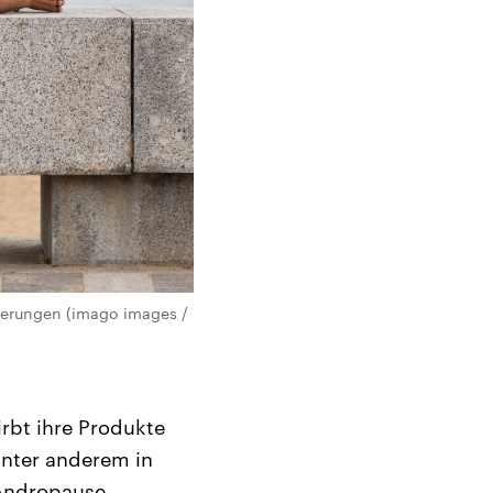
derungen (imago images /
rbt ihre Produkte
 unter anderem in
 Andropause.