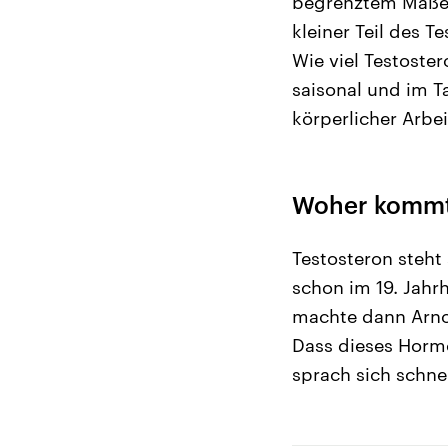
begrenztem Maße T
kleiner Teil des T
Wie viel Testoste
saisonal und im T
körperlicher Arbe
Woher kommt
Testosteron steht
schon im 19. Jah
machte dann Arno
Dass dieses Hormo
sprach sich schne