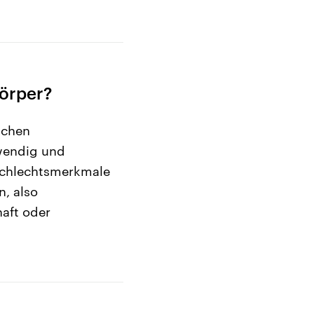
örper?
ichen
twendig und
eschlechtsmerkmale
, also
aft oder