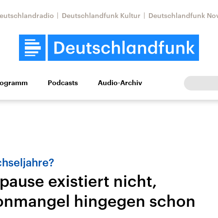
eutschlandradio
Deutschlandfunk Kultur
Deutschlandfunk No
rogramm
Podcasts
Audio-Archiv
Wirtschaft
Wissen
Kultur
Europa
Gesellschaf
hseljahre?
ause existiert nicht,
ronmangel hingegen schon
tkonflikt
Iran
Faktenchecks
In unseren Faktenc
lle Lage und
Aktuelle Lage und