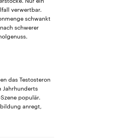
rstöcke. Nur ein
lfall verwertbar.
ormonmenge schwankt
 nach schwerer
oholgenuss.
den das Testosteron
n Jahrhunderts
-Szene populär.
bildung anregt,