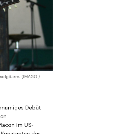
eadgitarre. (IMAGO /
chnamiges Debüt-
gen
 Macon im US-
 Konstanten der