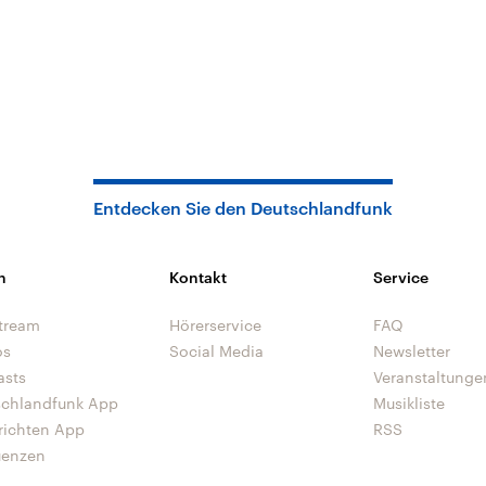
Entdecken Sie den Deutschlandfunk
n
Kontakt
Service
tream
Hörerservice
FAQ
os
Social Media
Newsletter
asts
Veranstaltunge
schlandfunk App
Musikliste
richten App
RSS
uenzen