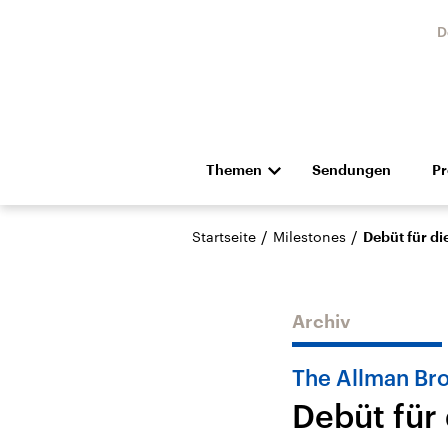
D
Themen
Sendungen
P
Die Nachrichten
Politik
/
/
Startseite
Milestones
Debüt für di
Hörspiel und Feature
Musik
Archiv
The Allman Br
Debüt für 
Landtagswahl Sachsen-
USA
Anhalt 2026
Aktuel