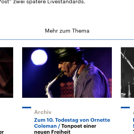
ost“ zwei spätere Livestandards.
Mehr zum Thema
Archiv
Zum 10. Todestag von Ornette
Coleman
Tonpoet einer
er
neuen Freiheit