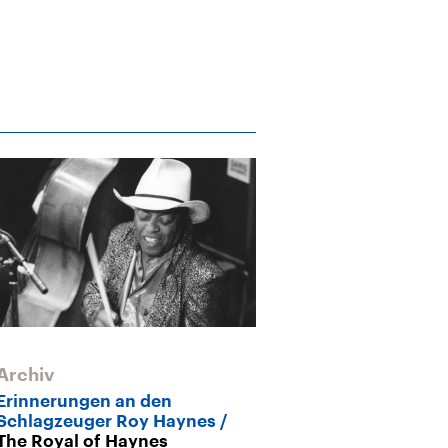
Archiv
Archiv
Erinnerungen an den
Milestones – B
Schlagzeuger Roy Haynes
B.B. King „Liv
The Royal of Haynes
(1965)