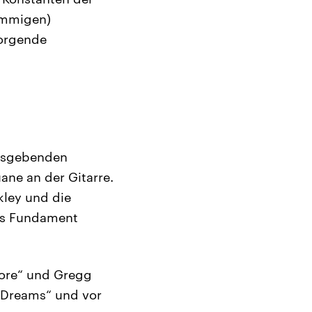
timmigen)
sorgende
ensgebenden
ne an der Gitarre.
kley und die
as Fundament
More“ und Gregg
 „Dreams“ und vor