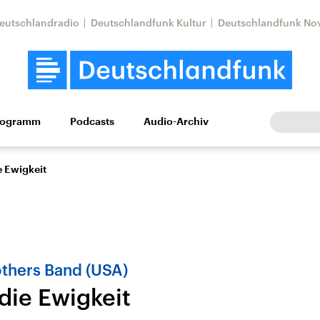
eutschlandradio
Deutschlandfunk Kultur
Deutschlandfunk No
rogramm
Podcasts
Audio-Archiv
Wirtschaft
Wissen
Kultur
Europa
Gesellschaf
e Ewigkeit
others Band (USA)
die Ewigkeit
Nahostkonflikt
Iran
le Beiträge,
Aktuelle Lage und
Aktuelle Lage und