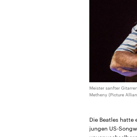
Meister sanfter Gitarr
Metheny (Picture Allia
Die Beatles hatte
jungen US-Songwri