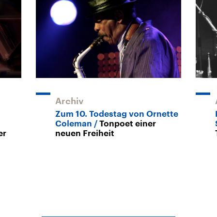
Archiv
Zum 10. Todestag von Ornette
Coleman
Tonpoet einer
er
neuen Freiheit