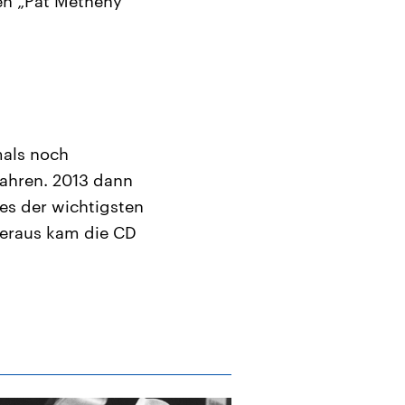
ben „Pat Metheny
mals noch
ahren.
2013 dann
es der wichtigsten
Heraus kam die CD