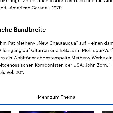
Melange. Zeitlos manifestierte sie sich auf den Al
und
„American Garage“, 1979.
ische Bandbreite
nahm Pat Metheny „New Chautauqua“ auf – einen da
leingang auf Gitarren und E-Bass im Mehrspur-Verf
ern als Wohltöner abgestempelte Metheny Werke ein
zeitgenössischen Komponisten der USA: John Zorn. 
ls Vol. 20“
.
Mehr zum Thema