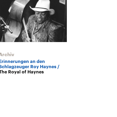
Archiv
Archiv
Erinnerungen an den
Milestones – B
Schlagzeuger Roy Haynes
B.B. King „Liv
The Royal of Haynes
(1965)