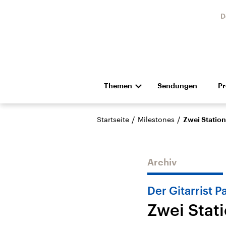
D
Themen
Sendungen
P
Die Nachrichten
Politik
/
/
Startseite
Milestones
Zwei Station
Hörspiel und Feature
Musik
Archiv
Der Gitarrist 
Zwei Stat
Landtagswahl Sachsen-
USA
Anhalt 2026
Aktuel