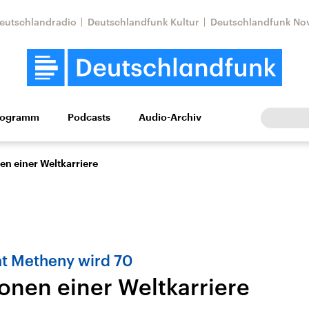
eutschlandradio
Deutschlandfunk Kultur
Deutschlandfunk No
rogramm
Podcasts
Audio-Archiv
Wirtschaft
Wissen
Kultur
Europa
Gesellschaf
en einer Weltkarriere
Pat Metheny wird 70
ionen einer Weltkarriere
Nahostkonflikt
Iran
le Beiträge,
Aktuelle Lage und
Aktuelle Lage und