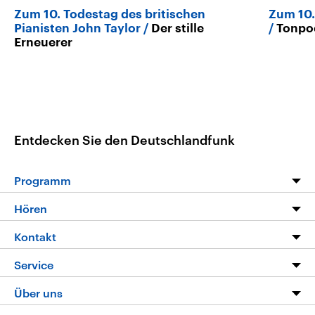
Zum 10. Todestag des britischen
Zum 10.
Pianisten John Taylor
Der stille
Tonpoe
Erneuerer
Entdecken Sie den Deutschlandfunk
Programm
Programm
Hören
Alle Sendungen
Livestream
Kontakt
Die Nachrichten
Audios
Hörerservice
Service
Nachrichtenleicht
Podcasts
Social Media
FAQ
Über uns
Neue Beiträge auf dlf.de
Deutschlandfunk App
Newsletter