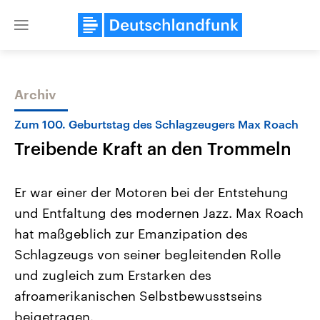
Close
menu
Archiv
Themen
Zum 100. Geburtstag des Schlagzeugers Max Roach
Treibende Kraft an den Trommeln
Er war einer der Motoren bei der Entstehung
und Entfaltung des modernen Jazz. Max Roach
hat maßgeblich zur Emanzipation des
Landtagswahl Sachsen-Anhalt
USA
Schlagzeugs von seiner begleitenden Rolle
2026
Aktuelle Beiträge, Analys
Alle Informationen
und zugleich zum Erstarken des
Hintergründe
Sachsen-Anhalt wählt am 6.
Wirtschaftlich und militäri
afroamerikanischen Selbstbewusstseins
September 2026 einen neuen
gehören die Vereinigten S
Landtag. Seit 2021 wird das
den mächtigsten Ländern 
beigetragen.
Bundesland von einer Koalition aus
mit großem Einfluss auf d