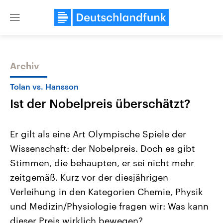
Close
menu
Archiv
Themen
Tolan vs. Hansson
Ist der Nobelpreis überschätzt?
Er gilt als eine Art Olympische Spiele der
Wissenschaft: der Nobelpreis. Doch es gibt
Stimmen, die behaupten, er sei nicht mehr
Landtagswahl Sachsen-Anhalt
USA
zeitgemäß. Kurz vor der diesjährigen
2026
Aktuelle Beiträge, Analys
Alle Informationen
Verleihung in den Kategorien Chemie, Physik
Hintergründe
Sachsen-Anhalt wählt am 6.
Wirtschaftlich und militäri
und Medizin/Physiologie fragen wir: Was kann
September 2026 einen neuen
gehören die Vereinigten S
Landtag. Seit 2021 wird das
den mächtigsten Ländern 
dieser Preis wirklich bewegen?
Bundesland von einer Koalition aus
mit großem Einfluss auf d