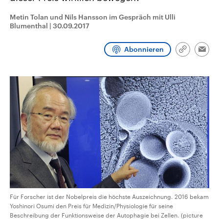
CDU, SPD und FDP regiert.-
aktuelle Weltgeschehen.
Umfragen, Prognosen,
Metin Tolan und Nils Hansson im Gespräch mit Ulli
Wahlprogramme, aktuelle Berichte
Blumenthal
|
30.09.2017
Sendungen
Programm
Podcasts
und Hintergründe zu den Parteien
und Kandidaten der anstehenden
Wahl.
Abonnieren
Link
Audio-Archiv
Emai
kopieren/te
Für Forscher ist der Nobelpreis die höchste Auszeichnung. 2016 bekam
Yoshinori Osumi den Preis für Medizin/Physiologie für seine
Beschreibung der Funktionsweise der Autophagie bei Zellen. (picture