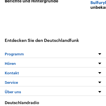
Berichte und Hintergründe
Sulfuryl
unbeka
Entdecken Sie den Deutschlandfunk
Programm
Programm
Hören
Alle Sendungen
Livestream
Kontakt
Die Nachrichten
Audios
Hörerservice
Service
Nachrichtenleicht
Podcasts
Social Media
FAQ
Über uns
Neue Beiträge auf dlf.de
Deutschlandfunk App
Newsletter
Deutschlandradio
Themen-Schwerpunkte
Nachrichten App
Deutschlandradio
Veranstaltungen