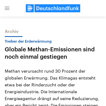
Close
menu
Archiv
Themen
Treiber der Erderwärmung
Globale Methan-Emissionen sind
noch einmal gestiegen
Methan verursacht rund 30 Prozent der
globalen Erwärmung. Das Klimagas entsteht
Landtagswahl Sachsen-Anhalt
USA
etwa bei der Rinderzucht oder der
2026
Aktuelle Beiträge, Analys
Alle Informationen
Hintergründe
Energieindustrie. Die Internationale
Sachsen-Anhalt wählt am 6.
Wirtschaftlich und militäri
September 2026 einen neuen
gehören die Vereinigten S
Energieagentur drängt auf seine Reduzierung,
Landtag. Seit 2021 wird das
den mächtigsten Ländern 
aber ein Bericht zeigt: Die Emissionen steigen
Bundesland von einer Koalition aus
mit großem Einfluss auf d