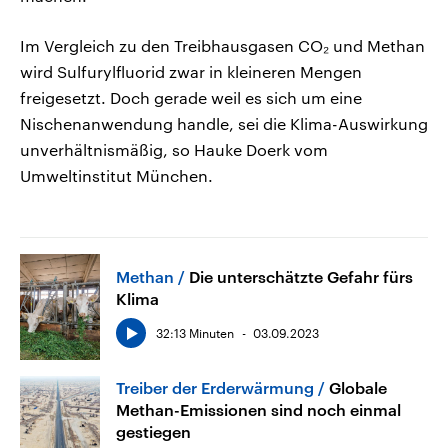
Im Vergleich zu den Treibhausgasen CO₂ und Methan
wird Sulfurylfluorid zwar in kleineren Mengen
freigesetzt. Doch gerade weil es sich um eine
Nischenanwendung handle, sei die Klima-Auswirkung
unverhältnismäßig, so Hauke Doerk vom
Umweltinstitut München.
Methan
Die unterschätzte Gefahr fürs
Klima
32:13 Minuten
03.09.2023
Treiber der Erderwärmung
Globale
Methan-Emissionen sind noch einmal
gestiegen