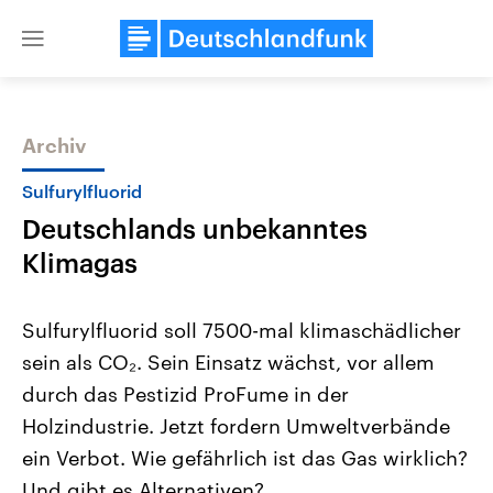
Close
menu
Archiv
Themen
Sulfurylfluorid
Deutschlands unbekanntes
Klimagas
Sulfurylfluorid soll 7500-mal klimaschädlicher
sein als CO₂. Sein Einsatz wächst, vor allem
Landtagswahl Sachsen-Anhalt
USA
durch das Pestizid ProFume in der
2026
Aktuelle Beiträge, Analys
Alle Informationen
Hintergründe
Holzindustrie. Jetzt fordern Umweltverbände
Sachsen-Anhalt wählt am 6.
Wirtschaftlich und militäri
September 2026 einen neuen
gehören die Vereinigten S
ein Verbot. Wie gefährlich ist das Gas wirklich?
Landtag. Seit 2021 wird das
den mächtigsten Ländern 
Und gibt es Alternativen?
Bundesland von einer Koalition aus
mit großem Einfluss auf d