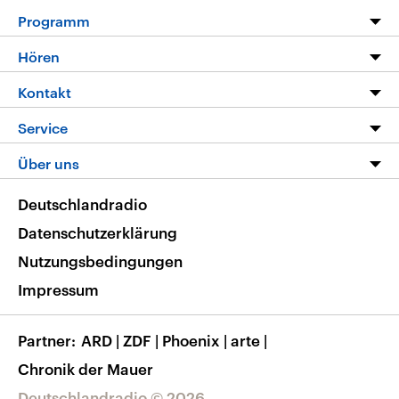
Programm
Programm
Hören
Alle Sendungen
Livestream
Kontakt
Die Nachrichten
Audios
Hörerservice
Service
Nachrichtenleicht
Podcasts
Social Media
FAQ
Über uns
Neue Beiträge auf dlf.de
Deutschlandfunk App
Newsletter
Deutschlandradio
Themen-Schwerpunkte
Nachrichten App
Deutschlandradio
Veranstaltungen
Presse
Frequenzen
Datenschutzerklärung
Musikliste
Ausbildung und Karriere
Nutzungsbedingungen
RSS
Transparenz
Impressum
Korrekturen
Barrierefreiheit
Partner
ARD
|
ZDF
|
Phoenix
|
arte
|
Chronik der Mauer
Deutschlandradio © 2026