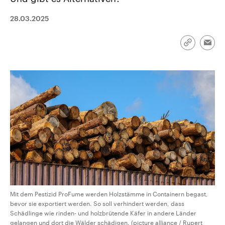
CDU, SPD und FDP regiert.-
aktuelle Weltgeschehen.
Umfragen, Prognosen,
28.03.2025
Wahlprogramme, aktuelle Berichte
Sendungen
Programm
Podcasts
und Hintergründe zu den Parteien
und Kandidaten der anstehenden
Wahl.
Link
Emai
kopieren/te
Audio-Archiv
Mit dem Pestizid ProFume werden Holzstämme in Containern begast,
bevor sie exportiert werden. So soll verhindert werden, dass
Schädlinge wie rinden- und holzbrütende Käfer in andere Länder
gelangen und dort die Wälder schädigen. (picture alliance / Rupert