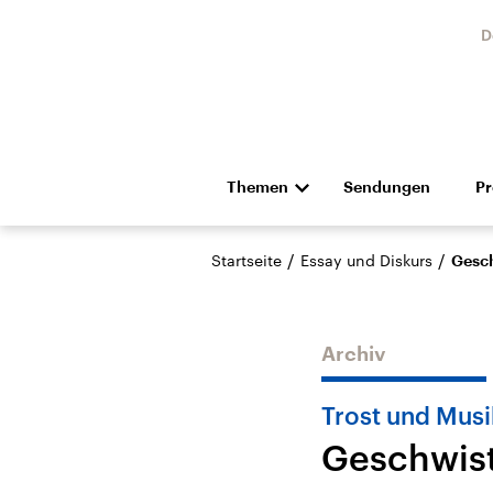
D
Themen
Sendungen
P
Die Nachrichten
Politik
/
/
Startseite
Essay und Diskurs
Gesch
Hörspiel und Feature
Musik
Archiv
Trost und Musi
Geschwist
Landtagswahl Sachsen-
USA
Anhalt 2026
Aktuel