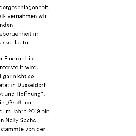
edergeschlagenheit,
sik vernahmen wir
enden
Geborgenheit im
sser lautet.
r Eindruck ist
terstellt wird.
 gar nicht so
tet in Düsseldorf
ost und Hoffnung“.
in „Gruß- und
d im Jahre 2019 ein
on Nelly Sachs
, stammte von der