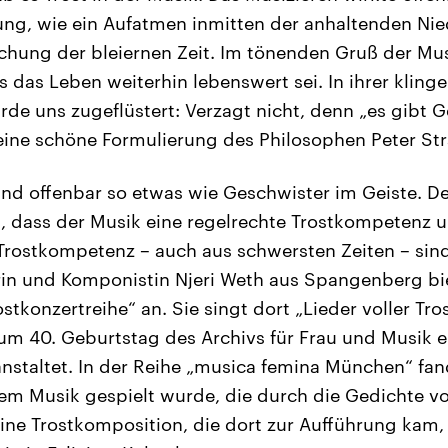
iung, wie ein Aufatmen inmitten der anhaltenden Ni
chung der bleiernen Zeit. Im tönenden Gruß der Mu
s das Leben weiterhin lebenswert sei. In ihrer kling
e uns zugeflüstert: Verzagt nicht, denn „es gibt 
eine schöne Formulierung des Philosophen Peter Stra
ind offenbar so etwas wie Geschwister im Geiste. De
, dass der Musik eine regelrechte Trostkompetenz un
Trostkompetenz – auch aus schwersten Zeiten – sind
rin und Komponistin Njeri Weth aus Spangenberg bie
ostkonzertreihe“ an. Sie singt dort „Lieder voller Tr
m 40. Geburtstag des Archivs für Frau und Musik e
anstaltet. In der Reihe „musica femina München“ fan
 dem Musik gespielt wurde, die durch die Gedichte v
 Eine Trostkomposition, die dort zur Aufführung kam