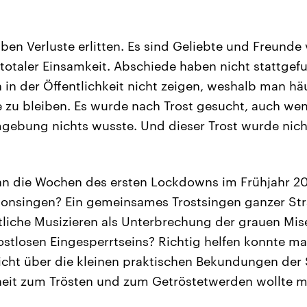
ben Verluste erlitten. Es sind Geliebte und Freunde 
otaler Einsamkeit. Abschiede haben nicht stattgef
h in der Öffentlichkeit nicht zeigen, weshalb man 
ine zu bleiben. Es wurde nach Trost gesucht, auch 
gebung nichts wusste. Und dieser Trost wurde nicht
 an die Wochen des ersten Lockdowns im Frühjahr 20
lkonsingen? Ein gemeinsames Trostsingen ganzer S
liche Musizieren als Unterbrechung der grauen Mise
stlosen Eingesperrtseins? Richtig helfen konnte m
nicht über die kleinen praktischen Bekundungen der S
heit zum Trösten und zum Getröstetwerden wollte m