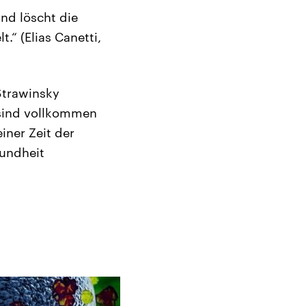
und löscht die
.“ (Elias Canetti,
 Strawinsky
 sind vollkommen
iner Zeit der
undheit