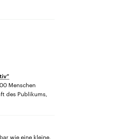
tiv“
.000 Menschen
aft des Publikums,
bar wie eine kleine,