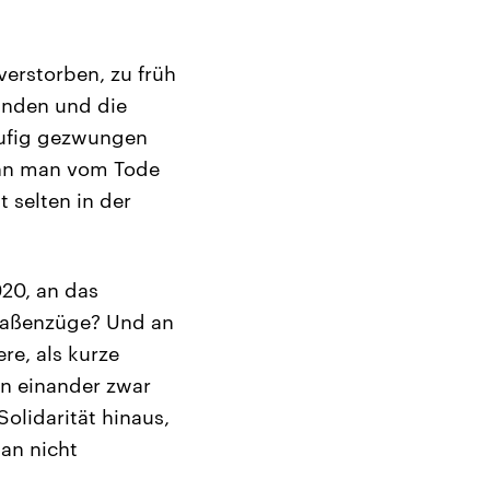
verstorben, zu früh
unden und die
häufig gezwungen
wenn man vom Tode
 selten in der
20, an das
traßenzüge? Und an
re, als kurze
an einander zwar
olidarität hinaus,
an nicht