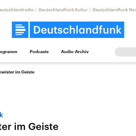
eutschlandradio
Deutschlandfunk Kultur
Deutschlandfunk No
rogramm
Podcasts
Audio-Archiv
Wirtschaft
Wissen
Kultur
Europa
Gesellschaf
wister im Geiste
k
er im Geiste
Nahostkonflikt
Iran
le Beiträge,
Aktuelle Lage und
Aktuelle Lage und