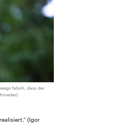
swegs falsch, dass der
chroeder)
alisiert.“ (Igor