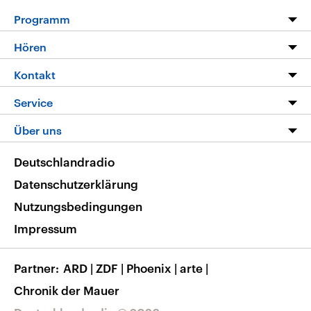
Programm
Programm
Hören
Alle Sendungen
Livestream
Kontakt
Die Nachrichten
Audios
Hörerservice
Service
Nachrichtenleicht
Podcasts
Social Media
FAQ
Über uns
Neue Beiträge auf dlf.de
Deutschlandfunk App
Newsletter
Deutschlandradio
Themen-Schwerpunkte
Nachrichten App
Deutschlandradio
Veranstaltungen
Presse
Frequenzen
Datenschutzerklärung
Musikliste
Ausbildung und Karriere
Nutzungsbedingungen
RSS
Transparenz
Impressum
Korrekturen
Barrierefreiheit
Partner
ARD
|
ZDF
|
Phoenix
|
arte
|
Chronik der Mauer