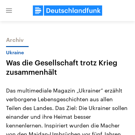
Close
menu
Archiv
Themen
Ukraine
Was die Gesellschaft trotz Krieg
zusammenhält
Das multimediale Magazin „Ukrainer“ erzählt
verborgene Lebensgeschichten aus allen
Landtagswahl Sachsen-Anhalt
USA
Teilen des Landes. Das Ziel: Die Ukrainer sollen
2026
Aktuelle Beiträge, Analys
Alle Informationen
Hintergründe
einander und ihre Heimat besser
Sachsen-Anhalt wählt am 6.
Wirtschaftlich und militäri
September 2026 einen neuen
gehören die Vereinigten S
kennenlernen. Inspiriert wurden die Macher
Landtag. Seit 2021 wird das
den mächtigsten Ländern 
von den Maidan-Umbrüchen vor fünf Jahren.
Bundesland von einer Koalition aus
mit großem Einfluss auf d