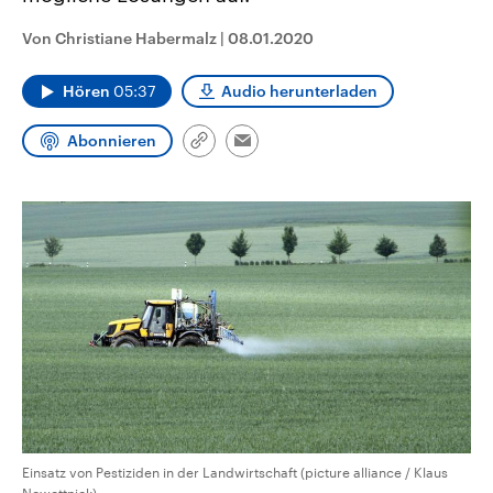
aktuelle Weltgeschehen.
Diese wird wie die Hisboll
Libanon vom Iran unterstüt
Von Christiane Habermalz
|
08.01.2020
Sendungen
Programm
Podcasts
Hören
05:37
Audio herunterladen
Audio-Archiv
Abonnieren
Link
Email
kopieren/teilen
Einsatz von Pestiziden in der Landwirtschaft (picture alliance / Klaus