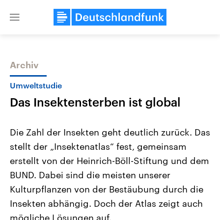
Close
menu
Archiv
Themen
Umweltstudie
Das Insektensterben ist global
Die Zahl der Insekten geht deutlich zurück. Das
stellt der „Insektenatlas“ fest, gemeinsam
erstellt von der Heinrich-Böll-Stiftung und dem
USA
Nahostkonflikt
BUND. Dabei sind die meisten unserer
Aktuelle Beiträge, Analysen und
Aktuelle Lage und Hinter
Der Überfall der palästine
Hintergründe
Kulturpflanzen von der Bestäubung durch die
Wirtschaftlich und militärisch
Terrororganisation Hamas
Insekten abhängig. Doch der Atlas zeigt auch
gehören die Vereinigten Staaten zu
Oktober 2023 auf Israel ha
den mächtigsten Ländern der Erde,
Region wieder die Gewalt 
mögliche Lösungen auf.
mit großem Einfluss auf das
Israel möchte die Hamas z