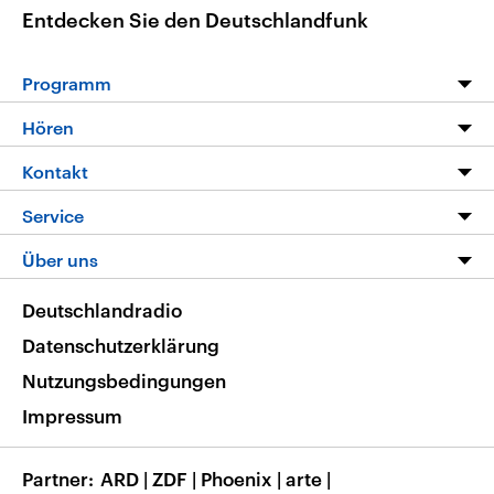
Entdecken Sie den Deutschlandfunk
Programm
Programm
Hören
Alle Sendungen
Livestream
Kontakt
Die Nachrichten
Audios
Hörerservice
Service
Nachrichtenleicht
Podcasts
Social Media
FAQ
Über uns
Neue Beiträge auf dlf.de
Deutschlandfunk App
Newsletter
Deutschlandradio
Themen-Schwerpunkte
Nachrichten App
Deutschlandradio
Veranstaltungen
Presse
Frequenzen
Datenschutzerklärung
Musikliste
Ausbildung und Karriere
Nutzungsbedingungen
RSS
Transparenz
Impressum
Korrekturen
Barrierefreiheit
Partner
ARD
|
ZDF
|
Phoenix
|
arte
|