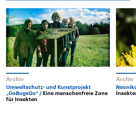
Archiv
Archiv
Umweltschutz- und Kunstprojekt
Neoniko
„GoBugsGo“
Eine menschenfreie Zone
Insekte
für Insekten