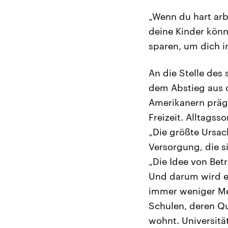
„Wenn du hart arb
deine Kinder kön
sparen, um dich i
An die Stelle des
dem Abstieg aus d
Amerikanern präge
Freizeit. Alltagss
„Die größte Ursac
Versorgung, die s
„Die Idee von Betr
Und darum wird es
immer weniger Me
Schulen, deren Q
wohnt. Universitä