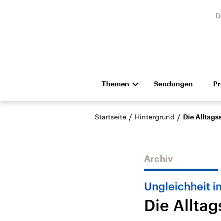
D
Themen
Sendungen
P
Die Nachrichten
Politik
/
/
Startseite
Hintergrund
Die Alltag
Hörspiel und Feature
Musik
Archiv
Ungleichheit i
Die Allta
Landtagswahl Sachsen-
USA
Anhalt 2026
Aktuel