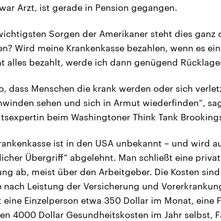
 war Arzt, ist gerade in Pension gegangen.
 wichtigsten Sorgen der Amerikaner steht dies ganz 
en? Wird meine Krankenkasse bezahlen, wenn es ein
ht alles bezahlt, werde ich dann genügend Rücklag
 so, dass Menschen die krank werden oder sich verle
hwinden sehen und sich in Armut wiederfinden“, sag
sexpertin beim Washingtoner Think Tank Brookings 
rankenkasse ist in den USA unbekannt – und wird a
licher Übergriff“ abgelehnt. Man schließt eine priva
ng ab, meist über den Arbeitgeber. Die Kosten sin
je nach Leistung der Versicherung und Vorerkrankun
t eine Einzelperson etwa 350 Dollar im Monat, eine 
ten 4000 Dollar Gesundheitskosten im Jahr selbst, F