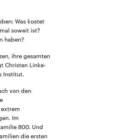
oben: Was kostet
mal soweit ist?
en haben?
tzen, ihre gesamten
t Christen Linke-
Institut.
uch von den
te
d extrem
gen. Im
Familie 800. Und
amilien die ersten