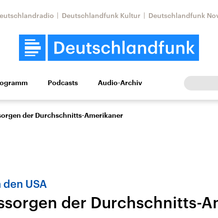
eutschlandradio
Deutschlandfunk Kultur
Deutschlandfunk No
rogramm
Podcasts
Audio-Archiv
Wirtschaft
Wissen
Kultur
Europa
Gesellschaf
ssorgen der Durchschnitts-Amerikaner
n den USA
gssorgen der Durchschnitts-
Nahostkonflikt
Iran
le Beiträge,
Aktuelle Lage und
Aktuelle Lage und