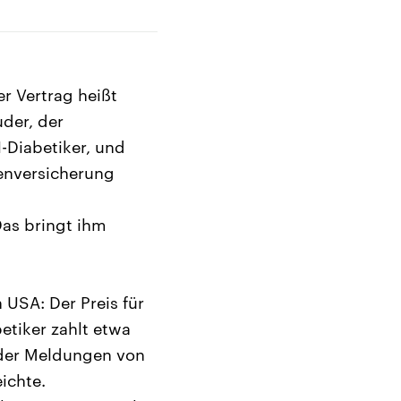
r Vertrag heißt
der, der
1-Diabetiker, und
kenversicherung
Das bringt ihm
 USA: Der Preis für
betiker zahlt etwa
eder Meldungen von
ichte.