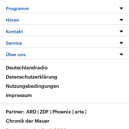
Programm
Programm
Hören
Alle Sendungen
Livestream
Kontakt
Die Nachrichten
Audios
Hörerservice
Service
Nachrichtenleicht
Podcasts
Social Media
FAQ
Über uns
Neue Beiträge auf dlf.de
Deutschlandfunk App
Newsletter
Deutschlandradio
Themen-Schwerpunkte
Nachrichten App
Deutschlandradio
Veranstaltungen
Presse
Frequenzen
Datenschutzerklärung
Musikliste
Ausbildung und Karriere
Nutzungsbedingungen
RSS
Transparenz
Impressum
Korrekturen
Barrierefreiheit
Partner
ARD
|
ZDF
|
Phoenix
|
arte
|
Chronik der Mauer