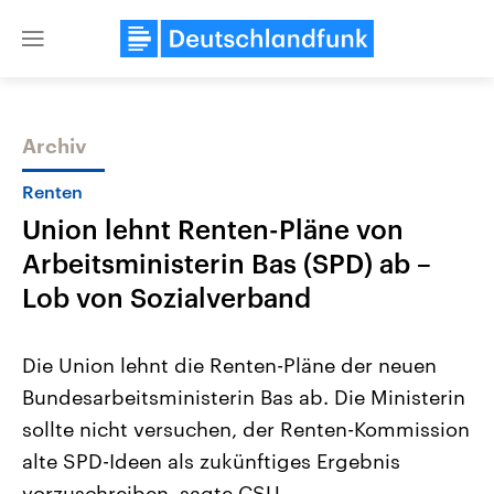
Close
menu
Archiv
Themen
Renten
Union lehnt Renten-Pläne von
Arbeitsministerin Bas (SPD) ab –
Lob von Sozialverband
Die Union lehnt die Renten-Pläne der neuen
Landtagswahl Sachsen-Anhalt
USA
Bundesarbeitsministerin Bas ab. Die Ministerin
2026
Aktuelle Beiträge, Analys
Alle Informationen
Hintergründe
sollte nicht versuchen, der Renten-Kommission
Sachsen-Anhalt wählt am 6.
Wirtschaftlich und militäri
September 2026 einen neuen
gehören die Vereinigten S
alte SPD-Ideen als zukünftiges Ergebnis
Landtag. Seit 2021 wird das
den mächtigsten Ländern 
Bundesland von einer Koalition aus
vorzuschreiben, sagte CSU-
mit großem Einfluss auf d