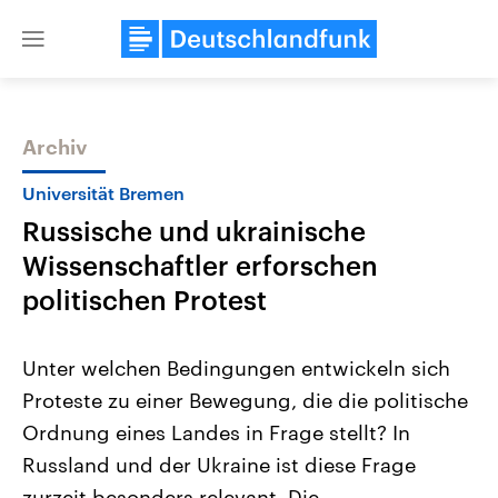
Close
menu
Archiv
Themen
Universität Bremen
Russische und ukrainische
Wissenschaftler erforschen
politischen Protest
Unter welchen Bedingungen entwickeln sich
Landtagswahl Sachsen-Anhalt
USA
Proteste zu einer Bewegung, die die politische
2026
Aktuelle Beiträge, Analys
Alle Informationen
Hintergründe
Ordnung eines Landes in Frage stellt? In
Sachsen-Anhalt wählt am 6.
Wirtschaftlich und militäri
September 2026 einen neuen
gehören die Vereinigten S
Russland und der Ukraine ist diese Frage
Landtag. Seit 2021 wird das
den mächtigsten Ländern 
Bundesland von einer Koalition aus
zurzeit besonders relevant. Die
mit großem Einfluss auf d