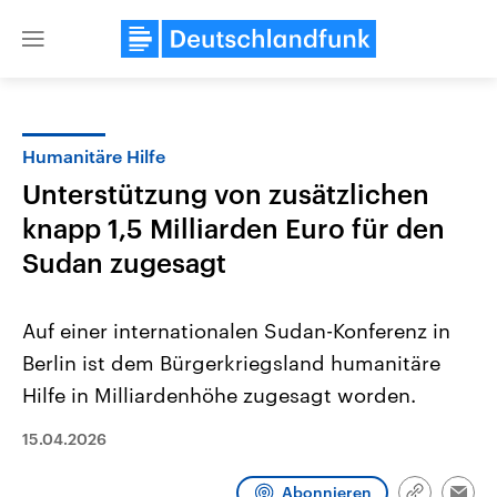
Close
menu
Humanitäre Hilfe
Themen
Unterstützung von zusätzlichen
knapp 1,5 Milliarden Euro für den
Sudan zugesagt
Auf einer internationalen Sudan-Konferenz in
Berlin ist dem Bürgerkriegsland humanitäre
Landtagswahl Sachsen-Anhalt
USA
Hilfe in Milliardenhöhe zugesagt worden.
2026
Aktuelle Beiträge, Analys
Alle Informationen
Hintergründe
15.04.2026
Sachsen-Anhalt wählt am 6.
Wirtschaftlich und militäri
September 2026 einen neuen
gehören die Vereinigten S
Landtag. Seit 2021 wird das
den mächtigsten Ländern 
Abonnieren
Bundesland von einer Koalition aus
mit großem Einfluss auf d