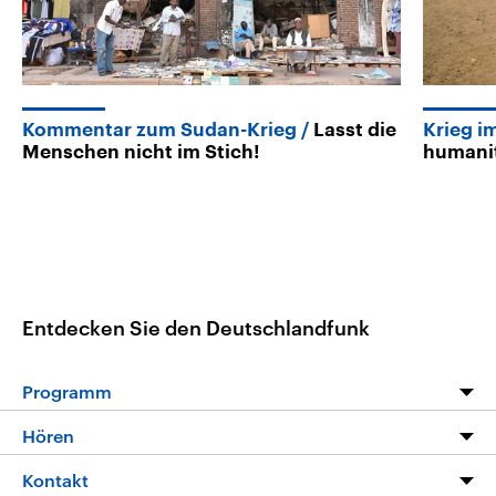
Kommentar zum Sudan-Krieg
Lasst die
Krieg i
Menschen nicht im Stich!
humani
Entdecken Sie den Deutschlandfunk
Programm
Programm
Hören
Alle Sendungen
Livestream
Kontakt