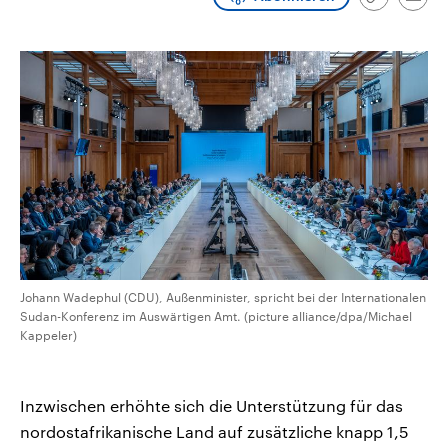
Link
Emai
CDU, SPD und FDP regiert.-
aktuelle Weltgeschehen.
kopieren/te
Umfragen, Prognosen,
Wahlprogramme, aktuelle Berichte
Sendungen
Programm
Podcasts
und Hintergründe zu den Parteien
und Kandidaten der anstehenden
Wahl.
Audio-Archiv
Johann Wadephul (CDU), Außenminister, spricht bei der Internationalen
Sudan-Konferenz im Auswärtigen Amt. (picture alliance/dpa/Michael
Kappeler)
Inzwischen erhöhte sich die Unterstützung für das
nordostafrikanische Land auf zusätzliche knapp 1,5