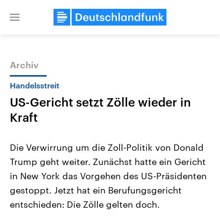
Close
menu
Archiv
Themen
Handelsstreit
US-Gericht setzt Zölle wieder in
Kraft
Die Verwirrung um die Zoll-Politik von Donald
Trump geht weiter. Zunächst hatte ein Gericht
Landtagswahl Sachsen-Anhalt
USA
in New York das Vorgehen des US-Präsidenten
2026
Aktuelle Beiträge, Analys
Alle Informationen
Hintergründe
gestoppt. Jetzt hat ein Berufungsgericht
Sachsen-Anhalt wählt am 6.
Wirtschaftlich und militäri
September 2026 einen neuen
gehören die Vereinigten S
entschieden: Die Zölle gelten doch.
Landtag. Seit 2021 wird das
den mächtigsten Ländern 
Bundesland von einer Koalition aus
mit großem Einfluss auf d