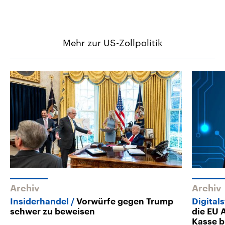
Mehr zur US-Zollpolitik
Archiv
Archiv
Insiderhandel
Vorwürfe gegen Trump
Digital
schwer zu beweisen
die EU 
Kasse b