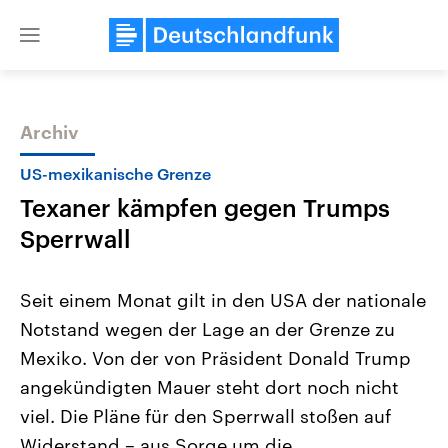
Close
menu
Archiv
Themen
US-mexikanische Grenze
Texaner kämpfen gegen Trumps
Sperrwall
Seit einem Monat gilt in den USA der nationale
Notstand wegen der Lage an der Grenze zu
Landtagswahl Sachsen-Anhalt
USA
Mexiko. Von der von Präsident Donald Trump
2026
Aktuelle Beiträge, Analys
Alle Informationen
Hintergründe
angekündigten Mauer steht dort noch nicht
Sachsen-Anhalt wählt am 6.
Wirtschaftlich und militäri
September 2026 einen neuen
gehören die Vereinigten S
viel. Die Pläne für den Sperrwall stoßen auf
Landtag. Seit 2021 wird das
den mächtigsten Ländern 
Widerstand – aus Sorge um die
Bundesland von einer Koalition aus
mit großem Einfluss auf d