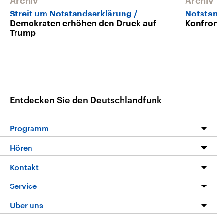
Archiv
Archiv
Streit um Notstandserklärung
Notstan
Demokraten erhöhen den Druck auf
Konfron
Trump
Entdecken Sie den Deutschlandfunk
Programm
Programm
Hören
Alle Sendungen
Livestream
Kontakt
Die Nachrichten
Audios
Hörerservice
Service
Nachrichtenleicht
Podcasts
Social Media
FAQ
Über uns
Neue Beiträge auf dlf.de
Deutschlandfunk App