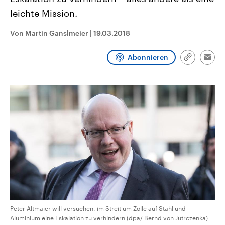
CDU, SPD und FDP regiert.-
aktuelle Weltgeschehen.
leichte Mission.
Umfragen, Prognosen,
Wahlprogramme, aktuelle Berichte
Sendungen
Programm
Podcasts
und Hintergründe zu den Parteien
Von Martin Ganslmeier
|
19.03.2018
und Kandidaten der anstehenden
Wahl.
Audio-Archiv
Abonnieren
Link
Emai
kopieren/te
Peter Altmaier will versuchen, im Streit um Zölle auf Stahl und
Aluminium eine Eskalation zu verhindern (dpa/ Bernd von Jutrczenka)