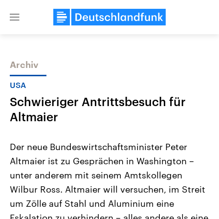
Close
menu
Archiv
Themen
USA
Schwieriger Antrittsbesuch für
Altmaier
Der neue Bundeswirtschaftsminister Peter
Altmaier ist zu Gesprächen in Washington –
Landtagswahl Sachsen-Anhalt
USA
unter anderem mit seinem Amtskollegen
2026
Aktuelle Beiträge, Analys
Alle Informationen
Hintergründe
Wilbur Ross. Altmaier will versuchen, im Streit
Sachsen-Anhalt wählt am 6.
Wirtschaftlich und militäri
September 2026 einen neuen
gehören die Vereinigten S
um Zölle auf Stahl und Aluminium eine
Landtag. Seit 2021 wird das
den mächtigsten Ländern 
Eskalation zu verhindern – alles andere als eine
Bundesland von einer Koalition aus
mit großem Einfluss auf d