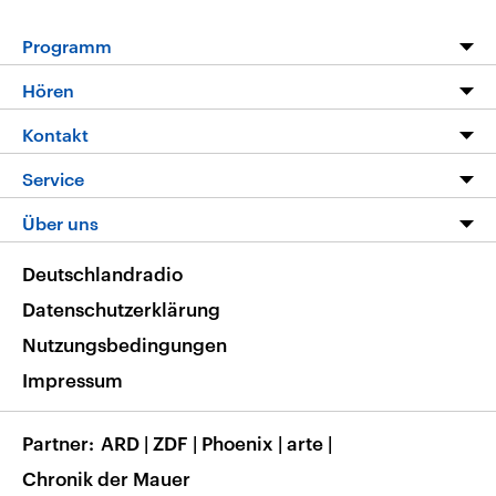
Programm
Programm
Hören
Alle Sendungen
Livestream
Kontakt
Die Nachrichten
Audios
Hörerservice
Service
Nachrichtenleicht
Podcasts
Social Media
FAQ
Über uns
Neue Beiträge auf dlf.de
Deutschlandfunk App
Newsletter
Deutschlandradio
Themen-Schwerpunkte
Nachrichten App
Deutschlandradio
Veranstaltungen
Presse
Frequenzen
Datenschutzerklärung
Musikliste
Ausbildung und Karriere
Nutzungsbedingungen
RSS
Transparenz
Impressum
Korrekturen
Barrierefreiheit
Partner
ARD
|
ZDF
|
Phoenix
|
arte
|
Chronik der Mauer