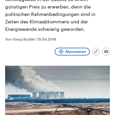
CDU, SPD und FDP regiert.-
aktuelle Weltgeschehen.
günstigen Preis zu erwerben, denn die
Umfragen, Prognosen,
Wahlprogramme, aktuelle Berichte
politischen Rahmenbedingungen sind in
Sendungen
Programm
Podcasts
und Hintergründe zu den Parteien
und Kandidaten der anstehenden
Zeiten des Klimaabkommens und der
Wahl.
Energiewende schwierig geworden.
Audio-Archiv
Von Vanja Budde
|
15.04.2016
Abonnieren
Link
Emai
kopieren/te