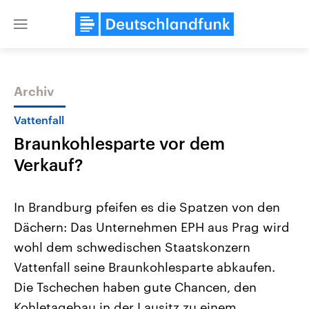
Close
menu
Archiv
Themen
Vattenfall
Braunkohlesparte vor dem
Verkauf?
In Brandburg pfeifen es die Spatzen von den
Dächern: Das Unternehmen EPH aus Prag wird
Landtagswahl Sachsen-Anhalt
USA
wohl dem schwedischen Staatskonzern
2026
Aktuelle Beiträge, Analys
Alle Informationen
Hintergründe
Vattenfall seine Braunkohlesparte abkaufen.
Sachsen-Anhalt wählt am 6.
Wirtschaftlich und militäri
September 2026 einen neuen
gehören die Vereinigten S
Die Tschechen haben gute Chancen, den
Landtag. Seit 2021 wird das
den mächtigsten Ländern 
Kohletagebau in der Lausitz zu einem
Bundesland von einer Koalition aus
mit großem Einfluss auf d