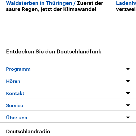
Waldsterben in Thüringen
Zuerst der
Ladenh
saure Regen, jetzt der Klimawandel
verzwei
Entdecken Sie den Deutschlandfunk
Programm
Programm
Hören
Alle Sendungen
Livestream
Kontakt
Die Nachrichten
Audios
Hörerservice
Service
Nachrichtenleicht
Podcasts
Social Media
FAQ
Über uns
Neue Beiträge auf dlf.de
Deutschlandfunk App
Newsletter
Deutschlandradio
Themen-Schwerpunkte
Nachrichten App
Deutschlandradio
Veranstaltungen