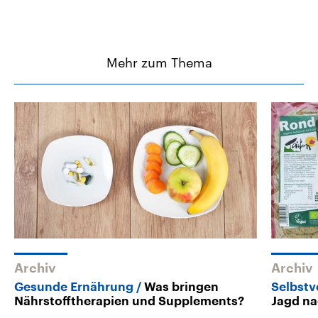
Mehr zum Thema
Archiv
Archiv
Gesunde Ernährung
Was bringen
Selbstv
Nährstofftherapien und Supplements?
Jagd na