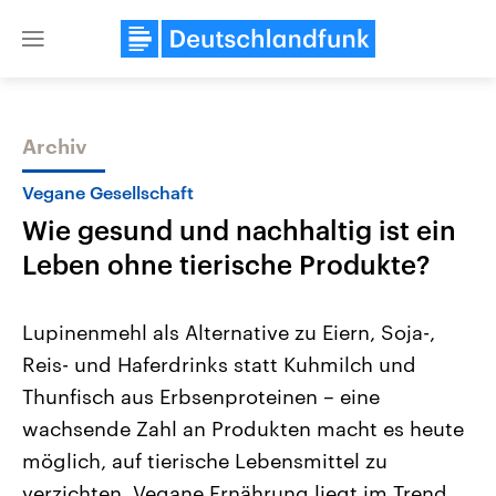
Close
menu
Archiv
Themen
Vegane Gesellschaft
Wie gesund und nachhaltig ist ein
Leben ohne tierische Produkte?
Lupinenmehl als Alternative zu Eiern, Soja-,
Reis- und Haferdrinks statt Kuhmilch und
Landtagswahl Sachsen-Anhalt
USA
Thunfisch aus Erbsenproteinen – eine
2026
Aktuelle Beiträge, Analys
Alle Informationen
Hintergründe
wachsende Zahl an Produkten macht es heute
Sachsen-Anhalt wählt am 6.
Wirtschaftlich und militäri
September 2026 einen neuen
gehören die Vereinigten S
möglich, auf tierische Lebensmittel zu
Landtag. Seit 2021 wird das
den mächtigsten Ländern 
verzichten. Vegane Ernährung liegt im Trend,
Bundesland von einer Koalition aus
mit großem Einfluss auf d